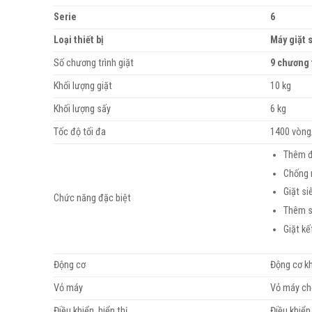
Serie
6
Loại thiết bị
Máy giặt 
Số chương trình giặt
9 chương 
Khối lượng giặt
10 kg
Khối lượng sấy
6 kg
Tốc độ tối đa
1400 vòng
Thêm đ
Chống 
Giặt si
Chức năng đặc biệt
Thêm s
Giặt kế
Động cơ
Động cơ k
Vỏ máy
Vỏ máy ch
Điều khiển, hiển thị
Điều khiển