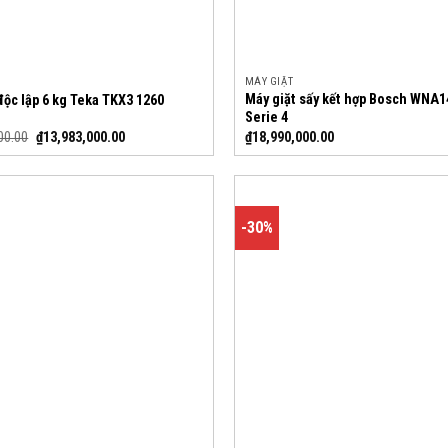
MÁY GIẶT
Máy giặt sấy kết hợp Bosch WNA1
độc lập 6 kg Teka TKX3 1260
Serie 4
00.00
₫
13,983,000.00
₫
18,990,000.00
-30%