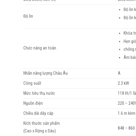
Độ ồn k
Độ ồn
Độ ồn k
Khóa t
Hẹn gi
Chức năng an toàn
chống r
Âm báo
Nhãn năng lượng Châu Âu
A
Công suất
2.3 kW
Mức tiêu thụ nước
118 lít/1 l
Nguồn điện
220 – 240
Chiều dài dây cáp
1.6 m kèm
Kích thước sản phẩm
848 – 860
(Cao x Rộng x Sâu)