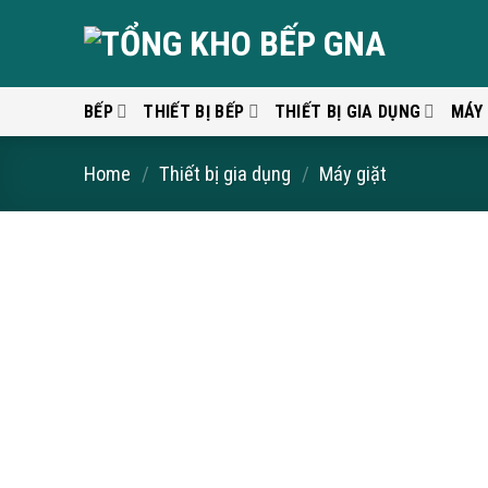
Skip
to
content
BẾP
THIẾT BỊ BẾP
THIẾT BỊ GIA DỤNG
MÁY
Home
/
Thiết bị gia dụng
/
Máy giặt