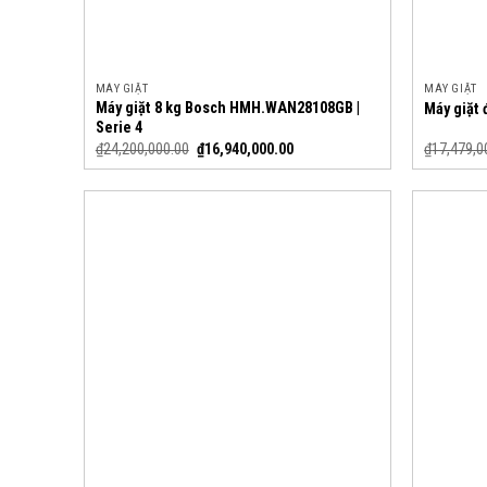
MÁY GIẶT
MÁY GIẶT
Máy giặt 8 kg Bosch HMH.WAN28108GB |
Máy giặt 
Serie 4
₫
24,200,000.00
₫
16,940,000.00
₫
17,479,0