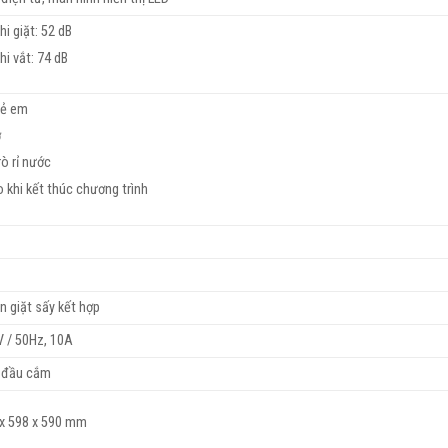
hi giặt: 52 dB
hi vắt: 74 dB
rẻ em
ờ
ò rỉ nước
 khi kết thúc chương trình
ần giặt sấy kết hợp
V / 50Hz, 10A
 đầu cắm
 x 598 x 590 mm