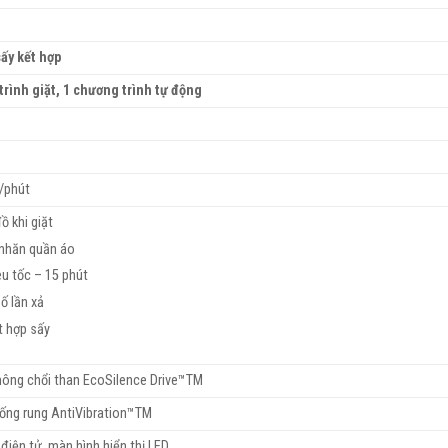
sấy kết hợp
trình giặt, 1 chương trình tự động
/phút
ồ khi giặt
nhăn quần áo
êu tốc – 15 phút
ố lần xả
t hợp sấy
hông chổi than EcoSilence Drive™TM
ống rung AntiVibration™TM
 điện tử, màn hình hiển thị LED