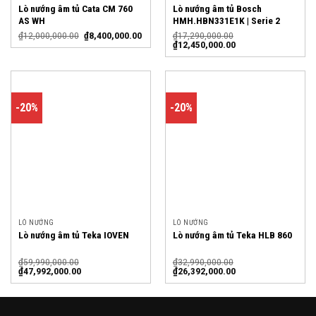
Lò nướng âm tủ Cata CM 760
Lò nướng âm tủ Bosch
AS WH
HMH.HBN331E1K | Serie 2
₫
12,000,000.00
₫
8,400,000.00
₫
17,290,000.00
₫
12,450,000.00
-20%
-20%
LÒ NƯỚNG
LÒ NƯỚNG
Lò nướng âm tủ Teka IOVEN
Lò nướng âm tủ Teka HLB 860
₫
59,990,000.00
₫
32,990,000.00
₫
47,992,000.00
₫
26,392,000.00