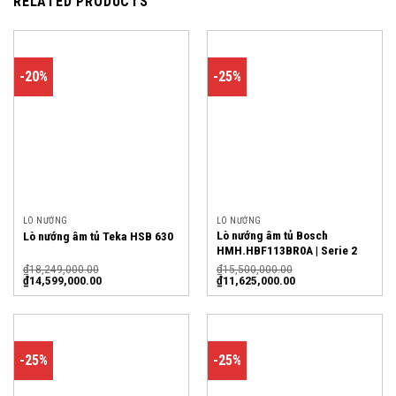
RELATED PRODUCTS
-20%
-25%
LÒ NƯỚNG
LÒ NƯỚNG
Lò nướng âm tủ Bosch
Lò nướng âm tủ Teka HSB 630
HMH.HBF113BR0A | Serie 2
₫
18,249,000.00
₫
15,500,000.00
₫
14,599,000.00
₫
11,625,000.00
-25%
-25%