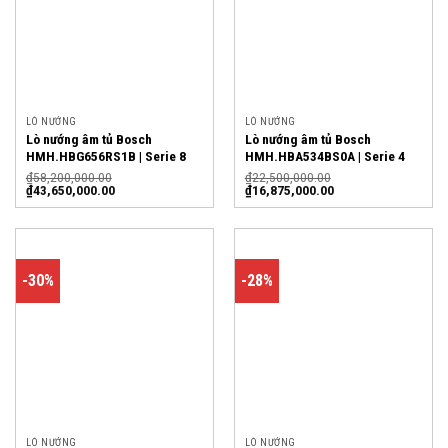
LÒ NƯỚNG
LÒ NƯỚNG
Lò nướng âm tủ Bosch
Lò nướng âm tủ Bosch
HMH.HBG656RS1B | Serie 8
HMH.HBA534BS0A | Serie 4
₫
58,200,000.00
₫
22,500,000.00
₫
43,650,000.00
₫
16,875,000.00
-30%
-28%
LÒ NƯỚNG
LÒ NƯỚNG