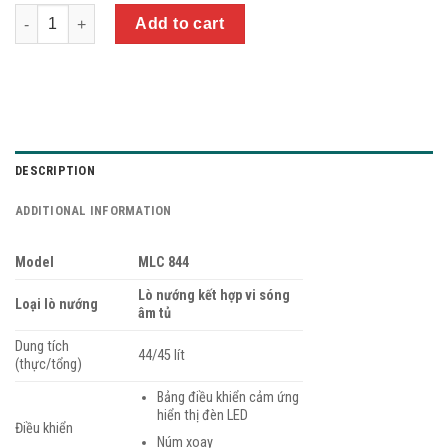
Quantity
Add to cart
DESCRIPTION
ADDITIONAL INFORMATION
Model
MLC 844
Lò nướng kết hợp vi sóng
Loại lò nướng
âm tủ
Dung tích
44/45 lít
(thực/tổng)
Bảng điều khiển cảm ứng
hiển thị đèn LED
Điều khiển
Núm xoay