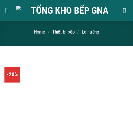
Skip
to
content
Home
/
Thiết bị bếp
/
Lò nướng
-20%