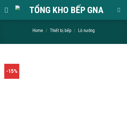
Skip
to
content
Home
/
Thiết bị bếp
/
Lò nướng
-15%