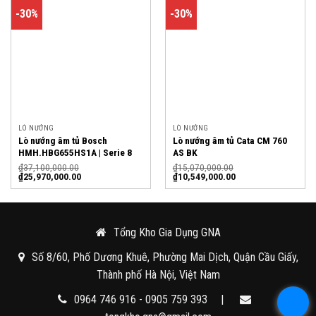
-30%
-30%
LÒ NƯỚNG
LÒ NƯỚNG
Lò nướng âm tủ Bosch
Lò nướng âm tủ Cata CM 760
HMH.HBG655HS1A | Serie 8
AS BK
₫
37,100,000.00
₫
15,070,000.00
₫
25,970,000.00
₫
10,549,000.00
Tổng Kho Gia Dụng GNA
Số 8/60, Phố Dương Khuê, Phường Mai Dịch, Quận Cầu Giấy,
Thành phố Hà Nội, Việt Nam
0964 746 916 - 0905 759 393
|