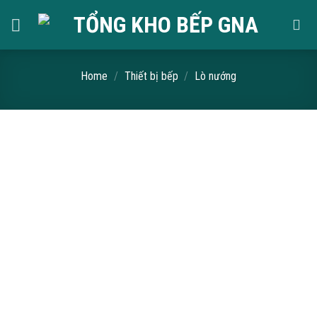
Skip
to
content
Home
/
Thiết bị bếp
/
Lò nướng