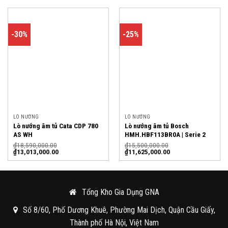
-30%
-25%
LÒ NƯỚNG
LÒ NƯỚNG
Lò nướng âm tủ Cata CDP 780
Lò nướng âm tủ Bosch
AS WH
HMH.HBF113BR0A | Serie 2
₫
18,590,000.00
₫
15,500,000.00
₫
13,013,000.00
₫
11,625,000.00
Tổng Kho Gia Dụng GNA
Số 8/60, Phố Dương Khuê, Phường Mai Dịch, Quận Cầu Giấy,
Thành phố Hà Nội, Việt Nam