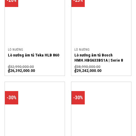
-20%
-25%
LÒ NƯỚNG
LÒ NƯỚNG
Lò nướng âm tủ Bosch
Lò nướng âm tủ Teka HLB 860
HMH.HBG633BS1A | Serie 8
₫
32,990,000.00
₫
38,990,000.00
₫
26,392,000.00
₫
29,242,000.00
-30%
-30%