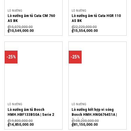
LÒ NƯỚNG
LÒ NƯỚNG
Lò nướng âm tủ Cata CM 760
Lò nướng âm tủ Cata HGR 110
AS BK
AS BK
₫
15,070,000.00
₫
22,220,000.00
₫
10,549,000.00
₫
15,554,000.00
-25%
-25%
LÒ NƯỚNG
LÒ NƯỚNG
Lò nướng âm tủ Bosch
Lò nướng kết hợp vi sóng
HMH.HBF133BS0A | Serie 2
Bosch HMH.HNG6764S1A |
Serie 8
₫
19,800,000.00
₫
108,200,000.00
₫
14,850,000.00
₫
81,150,000.00