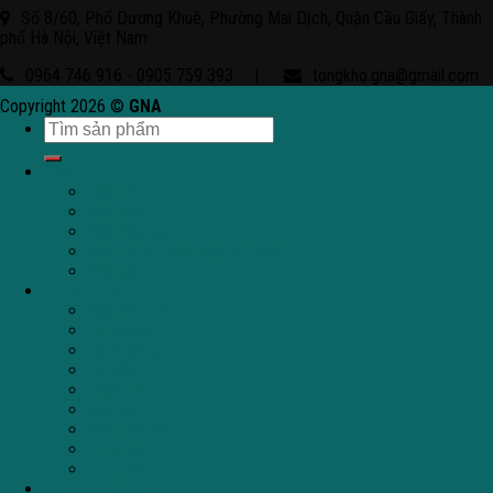
Số 8/60, Phố Dương Khuê, Phường Mai Dịch, Quận Cầu Giấy, Thành
phố Hà Nội, Việt Nam
0964 746 916 - 0905 759 393
|
tongkho.gna@gmail.com
Copyright 2026 ©
GNA
Bếp
Bếp từ
Bếp điện
Bếp hỗn hợp
Bếp từ kết hợp máy hút mùi
Bếp ga
Thiết bị bếp
Máy hút mùi
Lò nướng
Lò vi sóng
Lò hấp
Chậu rửa
Vòi rửa
Máy rửa bát
Tủ rượu
TỦ LẠNH
Thiết bị gia dụng