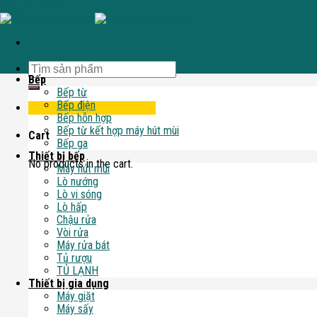
Skip to content
Bếp
Bếp từ
Bếp điện
090 575 9393
0964 746 916
Bếp hỗn hợp
Bếp từ kết hợp máy hút mùi
Cart
Bếp ga
Thiết bị bếp
No products in the cart.
Máy hút mùi
Lò nướng
Lò vi sóng
Lò hấp
Chậu rửa
Vòi rửa
Máy rửa bát
Tủ rượu
TỦ LẠNH
Thiết bị gia dụng
Máy giặt
Máy sấy