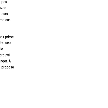
n peu.
 avec
 Leurs
ampions
dans prime
fre sans
lle
éprouvé
nger. À
s propose