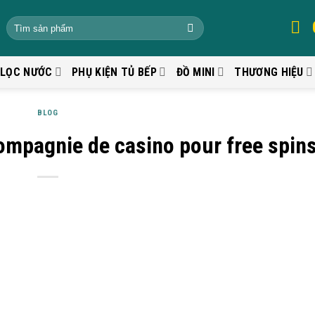
 LỌC NƯỚC
PHỤ KIỆN TỦ BẾP
ĐỒ MINI
THƯƠNG HIỆU
BLOG
ompagnie de casino pour free spin