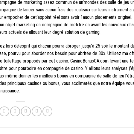
une campagne de marketing assez commun de un’mondes des salle de jeu u
compagnie de lancer sans aucun frais des rouleaux sur leurs instrument a
ur empocher de cet’appoint réel sans avoir í aucun placements originel.
e un objet marketing en compagnie de metrtre en avant les nouveaux ch
ieurs actuels de allouant leur degré solution de gaming.
tez lors de’esprit qui chacun pourra abroger jusqu’à 25 soir le montant 
ase, pourvu pour aborder nos besoin pour abritée de 30x. Utilisez ma of
 le toilettage proposés par cet casino. CasinoBonusCA.com levant une te
apitre pour pourboire en compagnie de casino. Y allions leurs analyses )’
s-même donner les meilleurs bonus en compagnie de salle de jeu l’étra
des principaux casinos ou bonus, vous acclimatés que notre équipe vou
naissance.