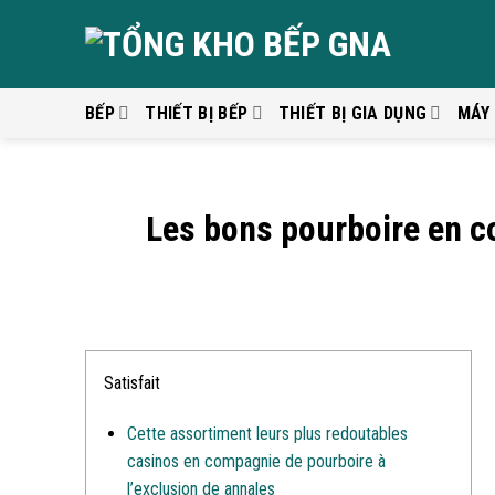
Skip
to
content
BẾP
THIẾT BỊ BẾP
THIẾT BỊ GIA DỤNG
MÁY
Les bons pourboire en c
Satisfait
Cette assortiment leurs plus redoutables
casinos en compagnie de pourboire à
l’exclusion de annales