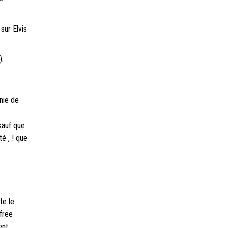
sur Elvis
).
nie de
sauf que
é , ! que
te le
free
ent