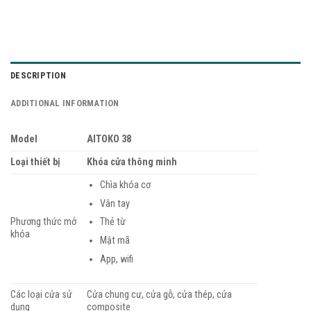
DESCRIPTION
ADDITIONAL INFORMATION
Model
AITOKO 38
Loại thiết bị
Khóa cửa thông minh
Chìa khóa cơ
Vân tay
Phương thức mở
Thẻ từ
khóa
Mật mã
App, wifi
Các loại cửa sử
Cửa chung cư, cửa gỗ, cửa thép, cửa
dụng
composite