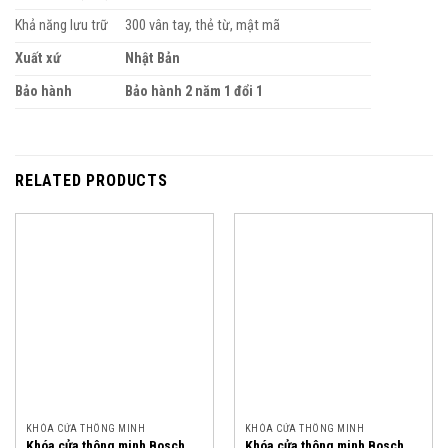
Khả năng lưu trữ
300 vân tay, thẻ từ, mật mã
Xuất xứ
Nhật Bản
Bảo hành
Bảo hành 2 năm 1 đổi 1
RELATED PRODUCTS
KHÓA CỬA THÔNG MINH
KHÓA CỬA THÔNG MINH
Khóa cửa thông minh Bosch
Khóa cửa thông minh Bosch