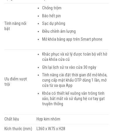
Chống trộm
Báo hết pin
Tính năng nổi
Sạc dự phòng
bật
Điều chỉnh âm lượng
Mở khóa bằng app trên Smart phone
Khắc phục và xử lý được toàn bộ vết hở
của khóa cửa cũ
Ghi lại lịch sử ra vào cửa 30 ngày
Tính năng cài đặt thời gian để mở khóa,
Ưu điểm vượt
cung cấp mật khẩu OTP dùng 1 lần, mở
trội
cửa từ xa qua App
Khóa có thiết kế vuông vắn trông tinh
xảo, bắt mắt và sử dụng hệ cơ tay gạt
truyền thống
Chất liệu
Hợp kim nhôm
Kích thước (mm)
L360 x W75 x H28