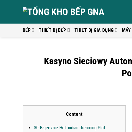
Skip
to
content
BẾP
THIẾT BỊ BẾP
THIẾT BỊ GIA DỤNG
MÁY
Kasyno Sieciowy Automa
Po
Content
30 Bajecznie Hot: indian dreaming Slot