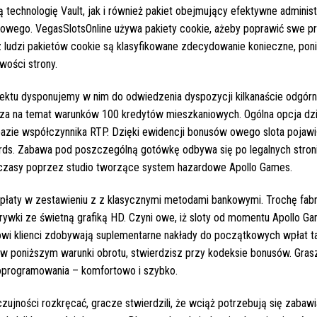
chnologię Vault, jak i również pakiet obejmujący efektywne administ
etowego. VegasSlotsOnline używa pakiety cookie, ażeby poprawić swe p
ludzi pakietów cookie są klasyfikowane zdecydowanie konieczne, pon
wości strony.
tu dysponujemy w nim do odwiedzenia dyspozycji kilkanaście odgór
psza na temat warunków 100 kredytów mieszkaniowych. Ogólna opcja dzi
azie współczynnika RTP. Dzięki ewidencji bonusów owego slota pojawił
Cards. Zabawa pod poszczególną gotówkę odbywa się po legalnych stron
czasy poprzez studio tworzące system hazardowe Apollo Games.
wypłaty w zestawieniu z z klasycznymi metodami bankowymi. Trochę fab
rywki ze świetną grafiką HD. Czyni owe, iż sloty od momentu Apollo G
owi klienci zdobywają suplementarne nakłady do początkowych wpłat t
 poniższym warunki obrotu, stwierdzisz przy kodeksie bonusów. Gras
oprogramowania – komfortowo i szybko.
ujności rozkręcać, gracze stwierdzili, że wciąż potrzebują się zabawi