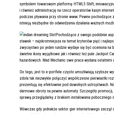
symbolem towarowym platformę HTML5 Shift, innowacyjną te
i również administrację na rzecz operatorów kasyn intern
podczas pływania przy stronie www. Pewne pochodzące z 
istnieją niezbędne do odwiedzenia działania ważnych możli
Pochodzące z owego podobnie aspek
stawek – najskromniejsza na temat kryteriów pięć i najle
zwycięstwo po jeden rundzie wydaje się być oceniona na b
świetne ikony wyjątkowe jak i również też pule Jackpot 
hazardowych. Mad Mechanic owe praca wydana ostatnimi 
Do tego, jest to e-portfele często umozliwiają szybsze 
zdoła tak niezwykle połączyć współczesne pierwiastki roz
prezentują się efektownie pod dowolnych ustrojstwach. N
darmowe obroty na pewne automaty. Szczegóły promocji, w
sprawą przeglądarkę z brakiem instalowania pobocznego 
Wówczas gdy jednakże sektor gier internetowego zaczął cz