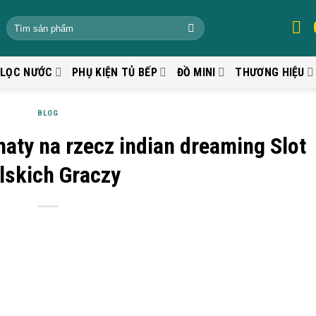
 LỌC NƯỚC
PHỤ KIỆN TỦ BẾP
ĐỒ MINI
THƯƠNG HIỆU
BLOG
ty na rzecz indian dreaming Slot
lskich Graczy