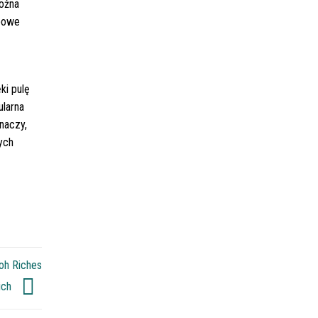
można
ypowe
ki pulę
larna
naczy,
ych
oh Riches
lich