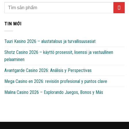
TIN MỚI
Tuuri Kasino 2026 – alustatalous ja turvallisuusasiat
Shotz Casino 2026 – käyttö prosessit, lisenssi ja vastuullinen
pelaaminen
Avantgarde Casino 2026: Análisis y Perspectivas
Mega Casino en 2026: revisión profesional y puntos clave
Malina Casino 2026 – Explorando Juegos, Bonos y Más