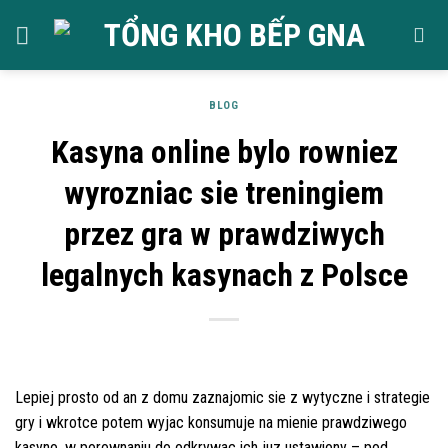
Skip
to
content
BLOG
Kasyna online bylo rowniez
wyrozniac sie treningiem
przez gra w prawdziwych
legalnych kasynach z Polsce
Lepiej prosto od an z domu zaznajomic sie z wytyczne i strategie
gry i wkrotce potem wyjac konsumuje na mienie prawdziwego
kasyno, w porownaniu do odkrywac ich juz ustawiony – pod