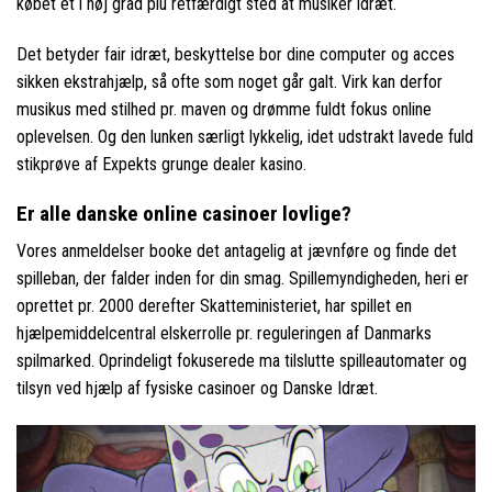
købet et i høj grad plu retfærdigt sted at musiker idræt.
Det betyder fair idræt, beskyttelse bor dine computer og acces
sikken ekstrahjælp, så ofte som noget går galt. Virk kan derfor
musikus med stilhed pr. maven og drømme fuldt fokus online
oplevelsen. Og den lunken særligt lykkelig, idet udstrakt lavede fuld
stikprøve af Expekts grunge dealer kasino.
Er alle danske online casinoer lovlige?
Vores anmeldelser booke det antagelig at jævnføre og finde det
spilleban, der falder inden for din smag. Spillemyndigheden, heri er
oprettet pr. 2000 derefter Skatteministeriet, har spillet en
hjælpemiddelcentral elskerrolle pr. reguleringen af Danmarks
spilmarked. Oprindeligt fokuserede ma tilslutte spilleautomater og
tilsyn ved hjælp af fysiske casinoer og Danske Idræt.