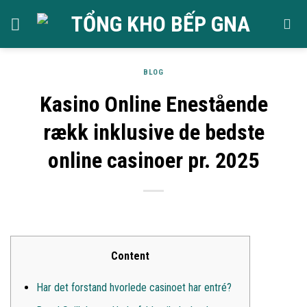
Skip
to
content
BLOG
Kasino Online Enestående
rækk inklusive de bedste
online casinoer pr. 2025
Content
Har det forstand hvorlede casinoet har entré?