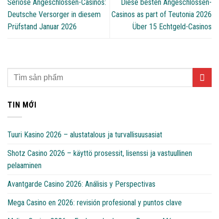
Seriöse Angeschlossen-Casinos:
Diese besten Angeschlossen-
Deutsche Versorger in diesem
Casinos as part of Teutonia 2026
Prüfstand Januar 2026
Über 15 Echtgeld-Casinos
TIN MỚI
Tuuri Kasino 2026 – alustatalous ja turvallisuusasiat
Shotz Casino 2026 – käyttö prosessit, lisenssi ja vastuullinen
pelaaminen
Avantgarde Casino 2026: Análisis y Perspectivas
Mega Casino en 2026: revisión profesional y puntos clave