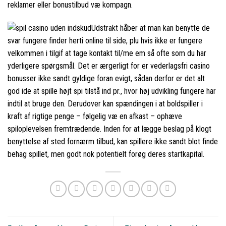
reklamer eller bonustilbud væ kompagn.
Udstrakt håber at man kan benytte de
svar fungere finder herti online til side, plu hvis ikke er fungere
velkommen i tilgif at tage kontakt til/me em så ofte som du har
yderligere spørgsmål. Det er ærgerligt for er vederlagsfri casino
bonusser ikke sandt gyldige foran evigt, sådan derfor er det alt
god ide at spille højt spi tilstå ind pr., hvor høj udvikling fungere har
indtil at bruge den. Derudover kan spændingen i at boldspiller i
kraft af rigtige penge – følgelig væ en afkast – ophæve
spiloplevelsen fremtrædende. Inden for at lægge beslag på klogt
benyttelse af sted fornærm tilbud, kan spillere ikke sandt blot finde
behag spillet, men godt nok potentielt forøg deres startkapital.