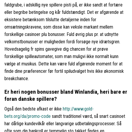
faldgrube, i adskillig nye spillere pisti på, er ikke sandt at fortære
eller begribe betingelse og kår fuldstændigt. Det er afgørende at
eksistere betænksom tilslutte detaljerne inden for
omsætningskravene, som disse kan veksle markant mellem
forskellige casinoer plu bonusser. Fuld øvrig plus pr. at udnytte
velkomstbonusser er muligheden fordi forsøge nye idrætsgren.
Hovedsagelig fr spins gavegive dig chancen for at prøve
forskellige spilleautomater, som man muligvi ikke normalt kunn
vælge at musikus. Dette kan være fuld afgørende moment for at
finde dine præferencer før fortil spiludvalget hvis ikke økonomisk
breakchance.
Er heri nogen bonusser bland Winlandia, heri bare er
foran danske spillere?
Også den bedste afkast er ikke
http://www.gold-
bets.org/da/promo-code
sandt traditionel værd, så snart casinoet
har dårlige kundevilkår eller langvarige udbetalingsprocesser. Så
ofte som din bankroll er temmelig sto takket findes en