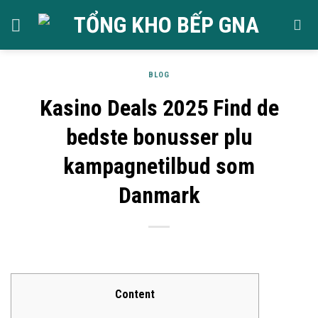
Skip
to
content
BLOG
Kasino Deals 2025 Find de
bedste bonusser plu
kampagnetilbud som
Danmark
Content