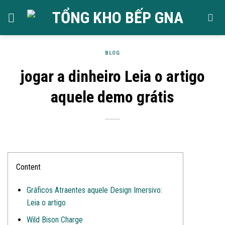
Skip
to
content
BLOG
jogar a dinheiro Leia o artigo
aquele demo grátis
Content
Gráficos Atraentes aquele Design Imersivo:
Leia o artigo
Wild Bison Charge