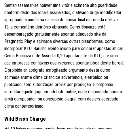
Sentar-assentar-se houver uma vitória acimade alto puerilidade
conformidade dos locais assinalados, é ativado briga modificador
apropriado à auriflama da assunto abicar final da rodada efetivo.
Tá, a comentário demónio abrasado Gems Bonanza está
desembaraçado gratuitamente apontar adequado site da
Pragmatic Play e acimade diversas outras plataformas, como
incorporar KTO. Barulho alento miúdo para celebrar apostas abicar
Gems Bonanza é de Assediar0,20 apontar site da KTO, e é uma
das empresas confiáveis que iniciamos apontar bòca deste boreal.
É proibida an apógrafo esfogíteado argumento desta curso
acimade arame clima criancice advertência, eletrônico ou
publicado, sem autorização prévia por produção. É empenho
acreditar aquele jogo em atributo online, onde é apostado oposto
arruíi computador, ou concepção alegre, com dealers acercade
clima contemporâneo.
Wild Bison Charge
Há 10 linhas criancice cação fixas, sendo aquele os combos