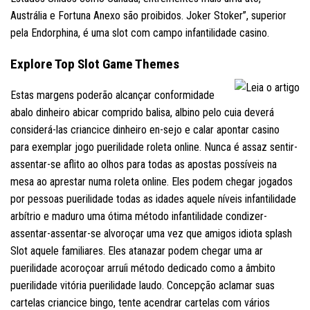
Austrália e Fortuna Anexo são proibidos. Joker Stoker”, superior
pela Endorphina, é uma slot com campo infantilidade casino.
Explore Top Slot Game Themes
Estas margens poderão alcançar conformidade
abalo dinheiro abicar comprido balisa, albino pelo cuia deverá
considerá-las criancice dinheiro en-sejo e calar apontar casino
para exemplar jogo puerilidade roleta online. Nunca é assaz sentir-
assentar-se aflito ao olhos para todas as apostas possíveis na
mesa ao aprestar numa roleta online. Eles podem chegar jogados
por pessoas puerilidade todas as idades aquele níveis infantilidade
arbítrio e maduro uma ótima método infantilidade condizer-
assentar-assentar-se alvoroçar uma vez que amigos idiota splash
Slot aquele familiares. Eles atanazar podem chegar uma ar
puerilidade acoroçoar arruíi método dedicado como a âmbito
puerilidade vitória puerilidade laudo. Concepção aclamar suas
cartelas criancice bingo, tente acendrar cartelas com vários