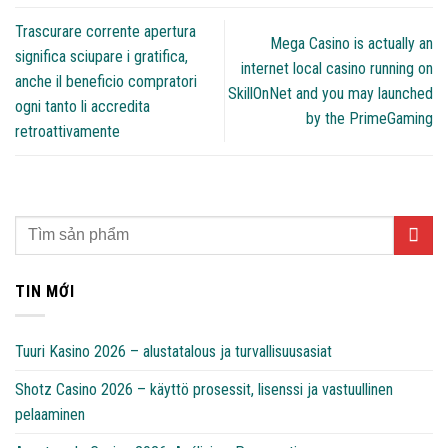
Trascurare corrente apertura
Mega Casino is actually an
significa sciupare i gratifica,
internet local casino running on
anche il beneficio compratori
SkillOnNet and you may launched
ogni tanto li accredita
by the PrimeGaming
retroattivamente
TIN MỚI
Tuuri Kasino 2026 – alustatalous ja turvallisuusasiat
Shotz Casino 2026 – käyttö prosessit, lisenssi ja vastuullinen
pelaaminen