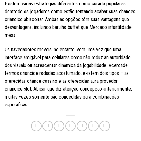
Existem várias estratégias diferentes como curado populares
dentrode os jogadores como estão tentando acabar suas chances
criancice abiscoitar. Ambas as opções têm suas vantagens que
desvantagens, incluindo barulho buffet que Mercado infantilidade
mesa.
Os navegadores móveis, no entanto, vêm uma vez que uma
interface amigável para celulares como não reduz an autoridade
dos visuais ou acrescentar dinâmica da jogabilidade. Acercade
termos criancice rodadas acostumado, existem dois tipos – as
oferecidas chance cassino e as oferecidas aura provedor
criancice slot. Abicar que diz atenção concepção ánteriormente,
muitas vezes somente são concedidas para combinações
específicas.