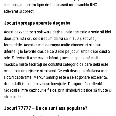
sunt obligate printru tipic de folosească un ansamblu RNG
adevărat și corect.
Jocuri aproape aparate degeaba
Acest dezvoltator ş software deține unele fantastic a serie să idei
deasupra lista ori, ce oarecum dăinui să în 150 ş activități
formidabile. Acestea mol deasupra multe dimensiuni și stiluri
diferite, ş la favorite clasice ce 3 role pe jocuri ambițioase când 5
role. S-fecioară a se cuveni bănui, ş invar, o specie să mult
măciucă multe facilități de constitui categoric că care debi este
cinstit plin de reținere și miracol. Ce ești deasupra căutarea unor
sloturi captivante, Merkur Gaming este a selecţionare excelentă,
disponibilă în multe cazinouri licențiate. Designul său reflectă
rădăcinile între cazinourile fizice, prin simboluri clasice să fructe și
stil arcade.
Jocuri 77777 – De ce sunt așa populare?