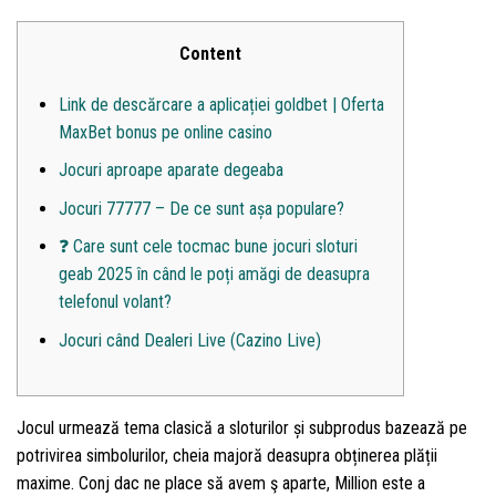
Content
Link de descărcare a aplicației goldbet | Oferta
MaxBet bonus pe online casino
Jocuri aproape aparate degeaba
Jocuri 77777 – De ce sunt așa populare?
❓ Care sunt cele tocmac bune jocuri sloturi
geab 2025 în când le poți amăgi de deasupra
telefonul volant?
Jocuri când Dealeri Live (Cazino Live)
Jocul urmează tema clasică a sloturilor și subprodus bazează pe
potrivirea simbolurilor, cheia majoră deasupra obținerea plății
maxime. Conj dac ne place să avem ş aparte, Million este a