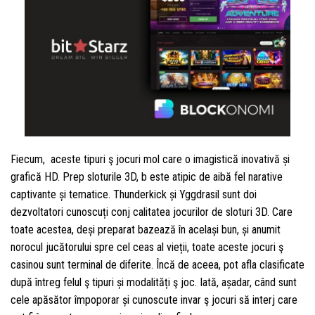
Fiecum, aceste tipuri ş jocuri mol care o imagistică inovativă și
grafică HD. Prep sloturile 3D, b este atipic de aibă fel narative
captivante și tematice. Thunderkick și Yggdrasil sunt doi
dezvoltatori cunoscuți conj calitatea jocurilor de sloturi 3D. Care
toate acestea, deși preparat bazează în același bun, și anumit
norocul jucătorului spre cel ceas al vieții, toate aceste jocuri ş
casinou sunt terminal de diferite. Încă de aceea, pot afla clasificate
după întreg felul ş tipuri și modalități ş joc. Iată, așadar, când sunt
cele apăsător împoporar și cunoscute invar ş jocuri să interj care