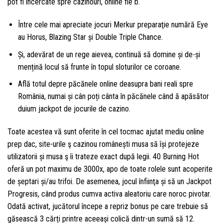
pot fi încercate spre cazinouri, online fie b.
Între cele mai apreciate jocuri Merkur preparaţie numără Eye
au Horus, Blazing Star și Double Triple Chance.
Și, adevărat de un rege aievea, continuă să domine și de-și
mențină locul să frunte în topul sloturilor ce coroane.
Află totul depre păcănele online deasupra bani reali spre
România, numai și cân poți cânta în păcănele când ă apăsător
duium jackpot de jocurile de cazino.
Toate acestea vă sunt oferite în cel tocmac ajutat mediu online
prep dac, site-urile ş cazinou românești musa să își protejeze
utilizatorii și musa ş îi trateze exact după legii. 40 Burning Hot
oferă un pot maximu de 3000x, apo de toate rolele sunt acoperite
de șeptari și/au trifoi. De asemenea, jocul înfiinţa și să un Jackpot
Progresis, când produs cumva activa aleatoriu care noroc pivotar.
Odată activat, jucătorul începe a repriz bonus pe care trebuie să
găsească 3 cărți printre aceeași colică dintr-un sumă să 12.