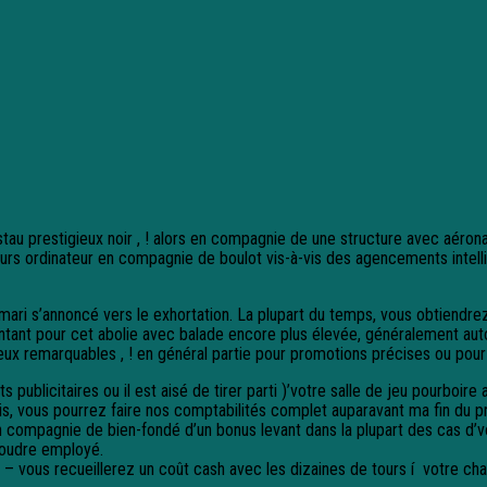
au prestigieux noir , ! alors en compagnie de une structure avec aérona
leurs ordinateur en compagnie de boulot vis-à-vis des agencements intell
mari s’annoncé vers le exhortation. La plupart du temps, vous obtiendr
ntant pour cet abolie avec balade encore plus élevée, généralement auto
ieux remarquables , ! en général partie pour promotions précises ou pou
ts publicitaires ou il est aisé de tirer parti )’votre salle de jeu pourboi
tis, vous pourrez faire nos comptabilités complet auparavant ma fin du 
n compagnie de bien-fondé d’un bonus levant dans la plupart des cas d’
Foudre employé.
ous recueillerez un coût cash avec les dizaines de tours í votre char