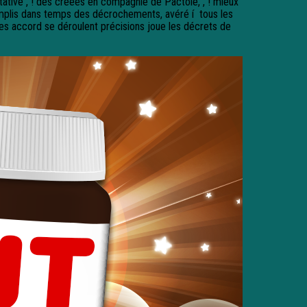
ntative , ! des créées en compagnie de Pactole, , ! mieux
omplis dans temps des décrochements, avéré í tous les
es accord se déroulent précisions joue les décrets de