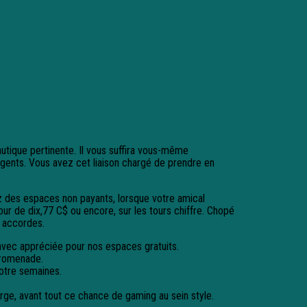
utique pertinente. Il vous suffira vous-même
igents.
Vous avez cet liaison chargé de prendre en
ez des espaces non payants, lorsque votre amical
ur de dix,77 C$ ou encore, sur les tours chiffre. Chopé
r accordes.
re avec appréciée pour nos espaces gratuits.
promenade.
votre semaines.
ge, avant tout ce chance de gaming au sein style.