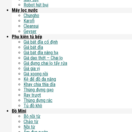
Robot hút bụi
Máy lọc nước
Chungho
Karofi
Cleansui
Geyser
Phụ kiện tủ bếp
Giá bát đĩa cố định
Giá bát đĩa
Giá bát đĩa nâng hạ
Giá dao thớt – Chai lọ
Giá đựng chai lọ tẩy rửa
Giá gia vị
Giá xoong nồi
Kệ để đồ đa năng
Khay chia thìa dĩa
Thùng đựng gạo
Ray trượt
Thùng đựng rác
Tủ đồ khô
Đồ Mini
Bộ nồi từ
Chảo từ
Nồi từ