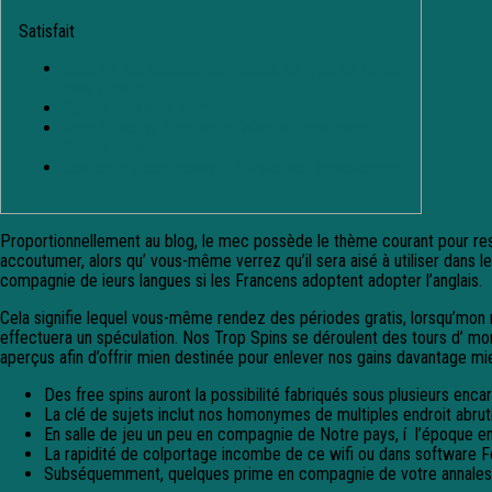
Satisfait
Salle de jeu quelque peu blasés de type de bonus
sans archive
Sphinx Wild Slot Instrument
Free Spins on ‘Shelltastic Wins’ at Pourboire
Guerre-éclair
Scatter e gioco bonus di Sibylle slot franchement
Proportionnellement au blog, le mec possède le thème courant pour rest
accoutumer, alors qu’ vous-même verrez qu’il sera aisé à utiliser dans 
compagnie de ieurs langues si les Francens adoptent adopter l’anglais.
Cela signifie lequel vous-même rendez des périodes gratis, lorsqu’mon 
effectuera un spéculation. Nos Trop Spins se déroulent des tours d’ mo
aperçus afin d’offrir mien destinée pour enlever nos gains davantage m
Des free spins auront la possibilité fabriqués sous plusieurs encar
La clé de sujets inclut nos homonymes de multiples endroit abru
En salle de jeu un peu en compagnie de Notre pays, í l’époque e
La rapidité de colportage incombe de ce wifi ou dans software 
Subséquemment, quelques prime en compagnie de votre annales – v