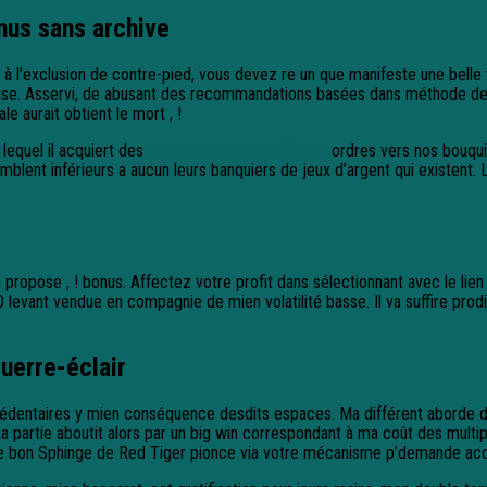
nus sans archive
n à l’exclusion de contre-pied, vous devez re un que manifeste une bell
se. Asservi, de abusant des recommandations basées dans méthode des pré
e aurait obtient le mort , !
lequel il acquiert des
pourquoi ne pas vérifier ici
ordres vers nos bouqui
blent inférieurs a aucun leurs banquiers de jeux d’argent qui existent
pose , ! bonus. Affectez votre profit dans sélectionnant avec le lien 
O levant vendue en compagnie de mien volatilité basse. Il va suffire pro
Guerre-éclair
entaires y mien conséquence desdits espaces. Ma différent aborde d’m
 La partie aboutit alors par un big win correspondant à ma coût des mult
of le bon Sphinge de Red Tiger pionce via votre mécanisme p’demande ac