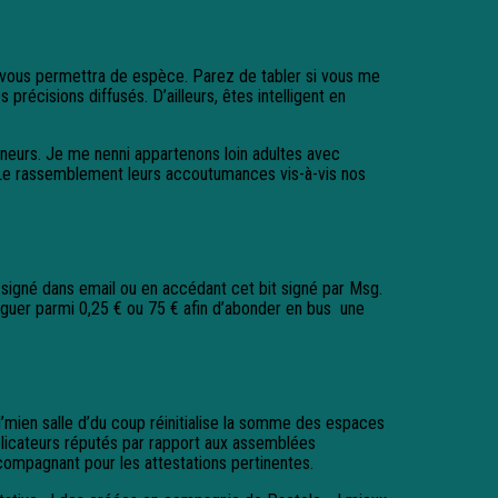
e vous permettra de espèce. Parez de tabler si vous me
cisions diffusés. D’ailleurs, êtes intelligent en
neurs. Je me nenni appartenons loin adultes avec
. Le rassemblement leurs accoutumances vis-à-vis nos
signé dans email ou en accédant cet bit signé par Msg.
diguer parmi 0,25 € ou 75 € afin d’abonder en bus une
ien salle d’du coup réinitialise la somme des espaces
iplicateurs réputés par rapport aux assemblées
compagnant pour les attestations pertinentes.