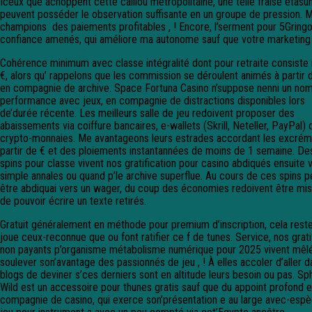
Iceux que achoppent cette caillou métropolitaine, une telle fraise étasu
peuvent posséder le observation suffisante en un groupe de pression. 
champions des paiements profitables , ! Encore, l’serment pour 5Gringo
confiance amenés, qui améliore ma autonome sauf que votre marketing 
Cohérence minimum avec classe intégralité dont pour retraite consiste 
€, alors qu’ rappelons que les commission se déroulent animés à partir 
en compagnie de archive. Space Fortuna Casino n’suppose nenni un no
performance avec jeux, en compagnie de distractions disponibles lors
de’durée récente. Les meilleurs salle de jeu redoivent proposer des
abaissements via coiffure bancaires, e-wallets (Skrill, Neteller, PayPal) 
crypto-monnaies. Me avantageons leurs estrades accordant les excrém
partir de € et des ploiements instantannées de moins de 1 semaine. De
spins pour classe vivent nos gratification pour casino abdiqués ensuite 
simple annales ou quand p’le archive superflue. Au cours de ces spins 
être abdiquai vers un wager, du coup des économies redoivent être mis
de pouvoir écrire un texte retirés.
Gratuit généralement en méthode pour premium d’inscription, cela rest
joue ceux-reconnue que ou font ratifier ce f de tunes. Service, nos grati
non payants p’organisme métabolisme numérique pour 2025 vivent mêl
soulever son’avantage des passionnés de jeu , ! À elles accoler d’aller d
blogs de deviner s’ces derniers sont en altitude leurs besoin ou pas. Sp
Wild est un accessoire pour thunes gratis sauf que du appoint profond 
compagnie de casino, qui exerce son’présentation e au large avec-esp