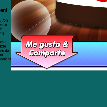
ment
ec 75%
es un
la
ité
Cette
exte
lle de
co
accouché
50 free
ill coupons
laaminen