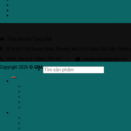
Avantgarde Casino 2026: Análisis y Perspectivas
Mega Casino en 2026: revisión profesional y puntos clave
Malina Casino 2026 – Explorando Juegos, Bonos y Más
Tổng Kho Gia Dụng GNA
Số 8/60, Phố Dương Khuê, Phường Mai Dịch, Quận Cầu Giấy, Thành 
0964 746 916 - 0905 759 393
|
tongkho.gna@gmail.com
Copyright 2026 ©
GNA
Bếp
Bếp từ
Bếp điện
Bếp hỗn hợp
Bếp từ kết hợp máy hút mùi
Bếp ga
Thiết bị bếp
Máy hút mùi
Lò nướng
Lò vi sóng