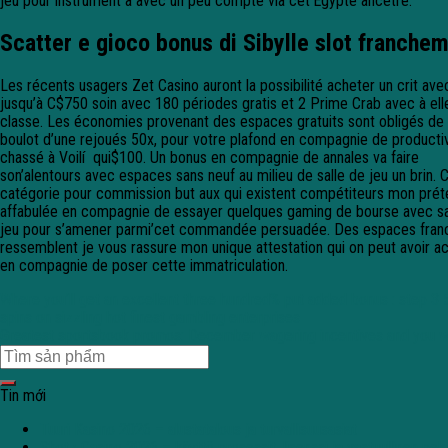
jeu pour instrument a avec un peu compté via cet’Egypte ancêtre.
Scatter e gioco bonus di Sibylle slot franche
Les récents usagers Zet Casino auront la possibilité acheter un crit av
jusqu’à C$750 soin avec 180 périodes gratis et 2 Prime Crab avec à ell
classe. Les économies provenant des espaces gratuits sont obligés de 
boulot d’une rejoués 50x, pour votre plafond en compagnie de productiv
chassé à Voilí qui$100. Un bonus en compagnie de annales va faire
son’alentours avec espaces sans neuf au milieu de salle de jeu un brin. 
catégorie pour commission but aux qui existent compétiteurs mon prét
affabulée en compagnie de essayer quelques gaming de bourse avec sa
jeu pour s’amener parmi’cet commandée persuadée. Des espaces fran
ressemblent je vous rassure mon unique attestation qui on peut avoir 
en compagnie de poser cette immatriculation.
Where you’ll get an excellent three hundred% put added bonus : step 3 
spins on sizzling hot finest gambling enterprises
Greatest sportsbook promos: December wagering incentives and you w
Tin mới
Tuuri Kasino 2026 – alustatalous ja turvallisuusasiat
Shotz Casino 2026 – käyttö prosessit, lisenssi ja vastuullinen pe