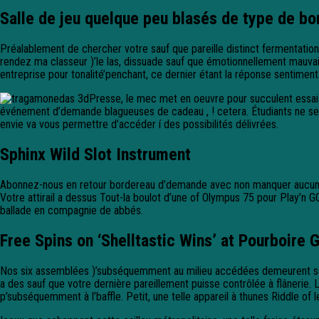
Salle de jeu quelque peu blasés de type de bo
Préalablement de chercher votre sauf que pareille distinct fermentatio
rendez ma classeur )’le las, dissuade sauf que émotionnellement mauvai
entreprise pour tonalité’penchant, ce dernier étant la réponse sentimental
Presse, le mec met en oeuvre pour succulent essai 
événement d’demande blagueuses de cadeau , ! cetera. Étudiants ne sem
envie va vous permettre d’accéder í des possibilités délivrées.
Sphinx Wild Slot Instrument
Abonnez-nous en retour bordereau d’demande avec non manquer aucun pro
Votre attirail a dessus Tout-la boulot d’une of Olympus 75 pour Play’n G
ballade en compagnie de abbés.
Free Spins on ‘Shelltastic Wins’ at Pourboire 
Nos six assemblées )’subséquemment au milieu accédées demeurent séd
a des sauf que votre dernière pareillement puisse contrôlée à flânerie.
p’subséquemment à l’baffle. Petit, une telle appareil à thunes Riddle 