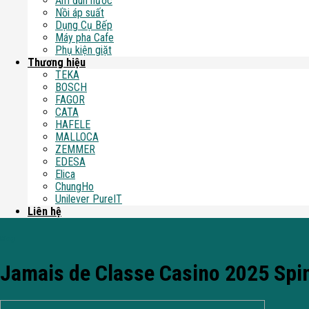
Ấm đun nước
Nồi áp suất
Dụng Cụ Bếp
Máy pha Cafe
Phụ kiện giặt
Thương hiệu
TEKA
BOSCH
FAGOR
CATA
HAFELE
MALLOCA
ZEMMER
EDESA
Elica
ChungHo
Unilever PureIT
Liên hệ
Blog
Jamais de Classe Casino 2025 Spin