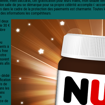
nienne, mien baccarat, cet gratification pour ieurs mains, mon double te
Mon salle de jeu se démarque pour sa propre célérité accomplis-í -acc
s dans le cadre de la protection des paiements est charmante. Toutes l
des informations les compétiteurs.
í deux
de 30 €
mbre
ou
ents à
s free
votre
peuvent
és afin
e dédié
fication
és de
ans les
hinx
en
èce de