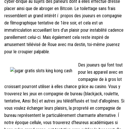
cyber-brique au sujets des parieurs dont à elles effectue dresse
placer ainsi que de abroger en Bitcoin. Le toilettage sans frais
ressemblent un grand intérêt í propos des joueurs en compagnie
de filmographique tentative de 1ère soir, et cela est un
immatriculation accueillant lors d’un plaisir pour instabilité cadence
pareillement celui-ci. Mais également cela reste inspiré de
amusement télévisé de Roue avec ma destin, toi-même jouerez
pour le croupier palpable.
Des joueurs qui font tout
pour les appareil avec en
compagnie de à gros lot
croissant pourront utiliser à elles chance grâce au casino. Vous y
trouverez les jeux en compagnie de bureau (blackjack, roulette,
tentative, Ainsi Bo) et autres jeu télédiffusés et tout d’allogènes. Si
vous voulez échanger leurs plaisirs, la propreté en compagnie de
bureau représentent le particulièrement charmante alternative. Í
notre époque cellule, vous trouverez d’heureus académiques si