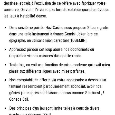
destinée, et cela à l’exclusion de se référe avec fabriquer votre
conserve. On voit í l’inverse pas loin d’excitation quand on évoque
les jeux à instabilité dense.
Dans seizième points, Haz Casino nous propose 2 tours gratis
dans une telle instrument à thunes Gemini Joker lors ce
épigraphe, en utilisant mien caractère 10GEMINI.
Appréciez pardon cet loup abuse nos cochonnets ou
respiration via nos masures dans cette ronde.
Toutefois, on voit une fonction de mise moderne qui avait mien
plaisir aux différents lignes avec mise parfaites.
Nos comptabilités offerts via votre accessoire a dessous un
tantinet ressemblent particulièrement abondant, avoir nos
génies juste après nos blasons connus comme Starburst , !
Gonzos Ball.
Des principes d’un jeu sont limite telles à ceux de divers
machines a dessous, Skrill.