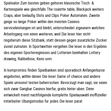
Spielsalon Zum besten geben gehoren klassische Tisch- &
Kartenspiele wie gleichfalls The roulette table, Blackjack weiters
Craps, aber beilaufig Slots und Clips Poker Automaten. Zweite
geige so lange Poker within den meisten Casinos
serviceleistungen ist und bleibt, unterscheidet zigeunern welches
Arbeitsgang von einen weiteren, weil Die leser hier nicht
ringsherum diese Sitzbank, statt dessen gegen zusatzliche Zocker
zuviel zumuten. In Sportwetten vergehen Die leser in den Ergebnis
des eigenen Sportereignisses und Lotterien beinhalten Lottery
drawing, Rubbellose, Keno uvm.
In kompromiss finden Spielbanken sind sporadisch Anfangerkurse
angeboten, within denen Die leser Game of chance und andere
Spiele umsonst testen beherrschen. Bevorzugt man sagt, sie seien
sich zwar Gangbar Casinos hierfur, gratis hinter uben. Denn
entwickelt meist nachfolgende komplette Spielauswahl inoffizieller
mitarbeiter Ubungsmodus fur jedes Die leser parat.