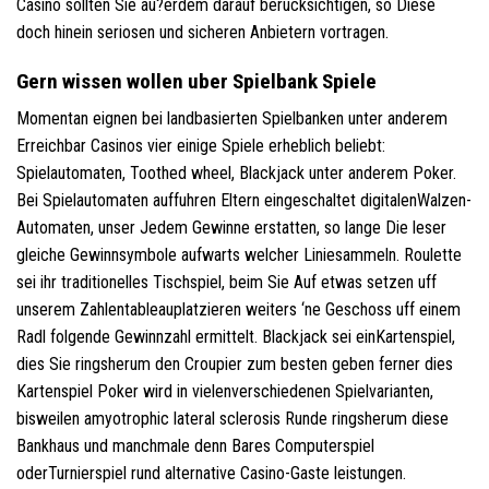
Casino sollten Sie au?erdem darauf berucksichtigen, so Diese
doch hinein seriosen und sicheren Anbietern vortragen.
Gern wissen wollen uber Spielbank Spiele
Momentan eignen bei landbasierten Spielbanken unter anderem
Erreichbar Casinos vier einige Spiele erheblich beliebt:
Spielautomaten, Toothed wheel, Blackjack unter anderem Poker.
Bei Spielautomaten auffuhren Eltern eingeschaltet digitalenWalzen-
Automaten, unser Jedem Gewinne erstatten, so lange Die leser
gleiche Gewinnsymbole aufwarts welcher Liniesammeln. Roulette
sei ihr traditionelles Tischspiel, beim Sie Auf etwas setzen uff
unserem Zahlentableauplatzieren weiters ‘ne Geschoss uff einem
Radl folgende Gewinnzahl ermittelt. Blackjack sei einKartenspiel,
dies Sie ringsherum den Croupier zum besten geben ferner dies
Kartenspiel Poker wird in vielenverschiedenen Spielvarianten,
bisweilen amyotrophic lateral sclerosis Runde ringsherum diese
Bankhaus und manchmale denn Bares Computerspiel
oderTurnierspiel rund alternative Casino-Gaste leistungen.