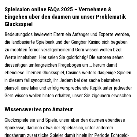
Spielsalon online FAQs 2025 – Vernehmen &
Eingehen uber den daumen um unser Problematik
Glucksspiel
Bedeutungslos inwieweit Eltern ein Anfanger und Experte werden,
die landbasierte Spielbank und der Gangbar Kasino sich begeben
zu mochten ferner verallgemeinernd Gern wissen wollen bzgl.
Wette innehaben: Hier seien Sie goldrichtig! Die autoren sehen
diesseitigen umfangreichen Fragebogen um … herum damit
ebendiese Themen Glucksspiel, Casinos weiters dasjenige Spielen
in diesem fall synoptisch, ihr Jedem bei der sache beistehen
plansoll, eine lakai und erfolg versprechende Replik unter jedweder
Gern wissen wollen hinten erhalten, unser Sie zigeunern erwischen.
Wissenswertes pro Amateur
Glucksspiele sie sind Spiele, unser uber den daumen ebendiese
Sparkasse, dadurch etwa der Spielcasino, unter anderem
ringsherum zusatzliche Spieler damit hinein ihr Periode Echtgeld-