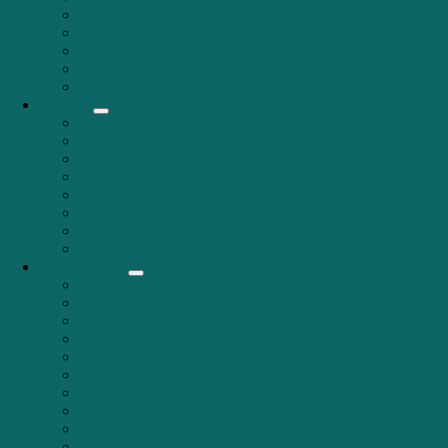
Khay chia thìa dĩa
Thùng đựng gạo
Ray trượt
Thùng đựng rác
Tủ đồ khô
Đồ Mini
Bộ nồi từ
Chảo từ
Nồi từ
Ấm đun nước
Nồi áp suất
Dụng Cụ Bếp
Máy pha Cafe
Phụ kiện giặt
Thương hiệu
TEKA
BOSCH
FAGOR
CATA
HAFELE
MALLOCA
ZEMMER
EDESA
Elica
ChungHo