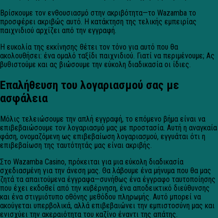
Βρίσκουμε τον ενθουσιασμό στην ακριβότητα—το Wazamba το
προσφέρει ακριβώς αυτό. Η κατάκτηση της τελικής εμπειρίας
παιχνιδιού αρχίζει από την εγγραφή.
Η ευκολία της εκκίνησης θέτει τον τόνο για αυτό που θα
ακολουθήσει: ένα ομαλό ταξίδι παιχνιδιού. Γιατί να περιμένουμε; Ας
βυθιστούμε και ας βιώσουμε την εύκολη διαδικασία οι ίδιες.
Επαλήθευση του λογαριασμού σας με
ασφάλεια
Μόλις τελειώσουμε την απλή εγγραφή, το επόμενο βήμα είναι να
επιβεβαιώσουμε τον λογαριασμό μας με προστασία. Αυτή η αναγκαία
φάση, ονομαζόμενη ως επιβεβαίωση λογαριασμού, εγγυάται ότι η
επιβεβαίωση της ταυτότητάς μας είναι ακριβής.
Στο Wazamba Casino, πρόκειται για μια εύκολη διαδικασία
σχεδιασμένη για την άνεση μας. Θα λάβουμε ένα μήνυμα που θα μας
ζητά τα απαιτούμενα έγγραφα—συνήθως ένα έγγραφο ταυτοποίησης
που έχει εκδοθεί από την κυβέρνηση, ένα αποδεικτικό διεύθυνσης
και ένα στιγμιότυπο οθόνης μεθόδου πληρωμής. Αυτό μπορεί να
ακούγεται υπερβολικά, αλλά επιβεβαιώνει την εμπιστοσύνη μας και
ενισχύει την ακεραιότητα του καζίνο έναντι της απάτης.