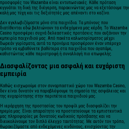
προσφορές του Wazamba είναι εντυπωσιακές. Κάθε πρόταση
εγγυάται τη δική της διέγερση, παρακινώντας μας να εξετάσουμε την
καλή μας τύχη και τις δεξιότητές μας απέναντι στο καζίνο.
Δεν εγκλωβιζόμαστε μόνο στα παιχνίδια. Τα μπόνους που
διατίθενται εδώ βελτιώνουν τα ενδεχόμενα μας κέρδη. Το Wazamba
Casino προσφέρει συχνά δελεαστικές προτάσεις που αυξάνουν την
εμπειρία παιχνιδιού μας. Από πακέτα καλωσορίσματος μέχρι
δωρεάν γυρίσματα, αυτά τα προνόμια προσφέρουν έναν υπέροχο
τρόπο να εμβαθύνετε βαθύτερα στα παιχνίδια που αγαπάμε,
καθιστώντας κάθε περιστροφή ή συναλλαγή πιο επωφελής.
Διασφαλίζοντας μια ασφαλή και ευχάριστη
εμπειρία
Καθώς εισχωρούμε στον συναρπαστικό χώρο του Wazamba Casino,
δεν είναι δυνατόν να παραβλέψουμε τη σημασία της ασφάλειας και
της ευχαρίστησης στην περιπέτεια παιχνιδιού μας.
Η ιεράρχηση της προστασίας του προφίλ μας διασφαλίζει την
ηρεμία μας. Είναι απαραίτητο να προστατεύουμε τα εμπιστευτικά
μας πληροφορίες με δυνατούς κωδικούς πρόσβασης και να
διευκολύνουμε τον διπλό έλεγχο ταυτότητας. Με αυτόν τον τρόπο,
θωρακιζόμαστε από ενδεχόμενες κινδύνους, ενισχύοντας την