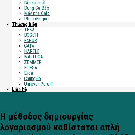
Nồi áp suất
Dụng Cụ Bếp
Máy pha Cafe
Phụ kiện giặt
Thương hiệu
TEKA
BOSCH
FAGOR
CATA
HAFELE
MALLOCA
ZEMMER
EDESA
Elica
ChungHo
Unilever PureIT
Liên hệ
Blog
Η μέθοδος δημιουργίας
λογαριασμού καθίσταται απλή