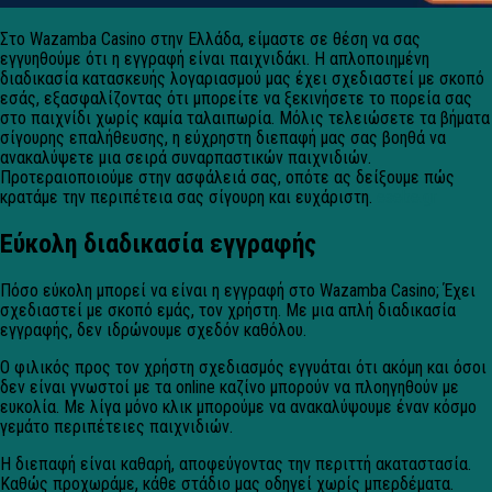
Στο Wazamba Casino στην Ελλάδα, είμαστε σε θέση να σας
εγγυηθούμε ότι η εγγραφή είναι παιχνιδάκι. Η απλοποιημένη
διαδικασία κατασκευής λογαριασμού μας έχει σχεδιαστεί με σκοπό
εσάς, εξασφαλίζοντας ότι μπορείτε να ξεκινήσετε το πορεία σας
στο παιχνίδι χωρίς καμία ταλαιπωρία. Μόλις τελειώσετε τα βήματα
σίγουρης επαλήθευσης, η εύχρηστη διεπαφή μας σας βοηθά να
ανακαλύψετε μια σειρά συναρπαστικών παιχνιδιών.
Προτεραιοποιούμε στην ασφάλειά σας, οπότε ας δείξουμε πώς
κρατάμε την περιπέτεια σας σίγουρη και ευχάριστη.
esebe.gr
Εύκολη διαδικασία εγγραφής
Πόσο εύκολη μπορεί να είναι η εγγραφή στο Wazamba Casino; Έχει
σχεδιαστεί με σκοπό εμάς, τον χρήστη. Με μια απλή διαδικασία
εγγραφής, δεν ιδρώνουμε σχεδόν καθόλου.
Ο φιλικός προς τον χρήστη σχεδιασμός εγγυάται ότι ακόμη και όσοι
δεν είναι γνωστοί με τα online καζίνο μπορούν να πλοηγηθούν με
ευκολία. Με λίγα μόνο κλικ μπορούμε να ανακαλύψουμε έναν κόσμο
γεμάτο περιπέτειες παιχνιδιών.
Η διεπαφή είναι καθαρή, αποφεύγοντας την περιττή ακαταστασία.
Καθώς προχωράμε, κάθε στάδιο μας οδηγεί χωρίς μπερδέματα.