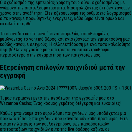
Ο σχεδιασμός της εμπειρίας χρήστη τους είναι σχεδιασμένος με
γνώμονα την αποτελεσματικότητα, διασφαλίζοντας ότι δεν χάνουμε
χρόνο στην αναζήτηση. Είτε εξερευνούμε τις ρυθμίσεις λογαριασμού
είτε κάνουμε προωθητικές ενέργειες, κάθε βήμα είναι ομαλό και
εκτελείται ορθά.
Τα εικονίδια και τα μενού είναι επιμελώς τοποθετημένα,
μειώνοντας το νοητικό βάρος και ενισχύοντας την εμπιστοσύνη μας
καθώς κάνουμε ελιγμούς. Η αλληλεπίδραση με ένα τόσο καλαίσθητο
περιβάλλον εργασίας μας επιτρέπει να επικεντρωθούμε
περισσότερο στην ευχαρίστηση των παιχνιδιών μας.
Εξερεύνηση επιλογών παιχνιδιού μετά την
εγγραφή
Τι μας περιμένει μετά την περάτωση της εγγραφής μας στο
Wazamba Casino; Ένας κόσμος γεμάτος διέγερση και ευκαιρίες!
Καθώς μπαίνουμε στο ευρύ λόμπι παιχνιδιών, μας υποδέχεται μια
ποικιλία τύπους παιχνιδιών που ικανοποιούν κάθε προτίμηση. Είτε
είσαστε λάτρεις των κουλοχέρηδων, των παραδοσιακών
επιτραπέζιων παιχνιδιών είτε της live δράσης καζίνο, οι