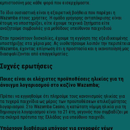
εμπιστοσύνη μας κάθε φορά που εισερχόμαστε.
Το ίδιο ουσιαστική είναι η εξαιρετική βοήθεια που παρέχει η
Wazamba στους χρήστες. Η ομάδα γρήγορης ανταπόκρισης είναι
έτοιμη να υποστηρίξει, είτε έχουμε τεχνικά ζητήματα είτε
αναζητούμε συμβουλές για μεθόδους υπεύθυνου παιχνιδιού.
Όταν προκύπτουν δυσκολίες, έχουμε τη εγγύηση της εξειδικευμένης
υποστήριξης στα χέρια μας. Ας υιοθετήσουμε λοιπόν την περιπέτεια
Wazamba, έχοντας επίγνωση ότι η προστασία και η ικανοποίησή μας
διασφαλίζονται από επαγγελματίες.
Συχνές ερωτήσεις
Ποιες είναι οι ελάχιστες προϋποθέσεις ηλικίας για τη
άνοιγμα λογαριασμού στο καζίνο Wazamba;
Πρέπει να εγγυηθούμε ότι πληρούμε τους κανονισμούς ηλικίας για
τα τυχερά παιχνίδια ως μέρος των προϋποθέσεων επιλεξιμότητας
λογαριασμού. Στο Wazamba Casino, η κατώτατη νόμιμη ηλικία για τη
δημιουργία λογαριασμού είναι τα 21 έτη, γεγονός που συμβαδίζει με
τα σκληρά πρότυπα της Ελλάδας για υπεύθυνο παιχνίδι.
Υπάρχουν διαθέσιμα μπόνους για εγγραφές νέων