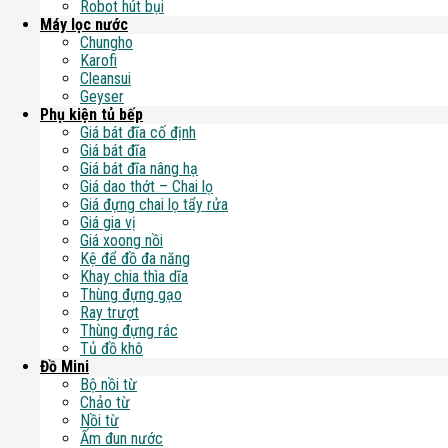
Robot hút bụi
Máy lọc nước
Chungho
Karofi
Cleansui
Geyser
Phụ kiện tủ bếp
Giá bát đĩa cố định
Giá bát đĩa
Giá bát đĩa nâng hạ
Giá dao thớt – Chai lọ
Giá đựng chai lọ tẩy rửa
Giá gia vị
Giá xoong nồi
Kệ để đồ đa năng
Khay chia thìa dĩa
Thùng đựng gạo
Ray trượt
Thùng đựng rác
Tủ đồ khô
Đồ Mini
Bộ nồi từ
Chảo từ
Nồi từ
Ấm đun nước