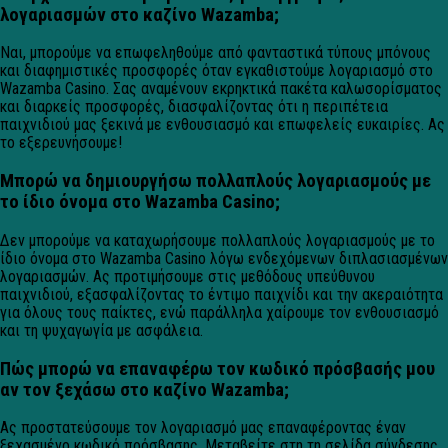
λογαριασμών στο καζίνο Wazamba;
Ναι, μπορούμε να επωφεληθούμε από φανταστικά τύπους μπόνους
και διαφημιστικές προσφορές όταν εγκαθιστούμε λογαριασμό στο
Wazamba Casino. Σας αναμένουν εκρηκτικά πακέτα καλωσορίσματος
και διαρκείς προσφορές, διασφαλίζοντας ότι η περιπέτεια
παιχνιδιού μας ξεκινά με ενθουσιασμό και επωφελείς ευκαιρίες. Ας
το εξερευνήσουμε!
Μπορώ να δημιουργήσω πολλαπλούς λογαριασμούς με
το ίδιο όνομα στο Wazamba Casino;
Δεν μπορούμε να καταχωρήσουμε πολλαπλούς λογαριασμούς με το
ίδιο όνομα στο Wazamba Casino λόγω ενδεχόμενων διπλασιασμένων
λογαριασμών. Ας προτιμήσουμε στις μεθόδους υπεύθυνου
παιχνιδιού, εξασφαλίζοντας το έντιμο παιχνίδι και την ακεραιότητα
για όλους τους παίκτες, ενώ παράλληλα χαίρουμε τον ενθουσιασμό
και τη ψυχαγωγία με ασφάλεια.
Πώς μπορώ να επαναφέρω τον κωδικό πρόσβασής μου
αν τον ξεχάσω στο καζίνο Wazamba;
Ας προστατεύσουμε τον λογαριασμό μας επαναφέροντας έναν
ξεχασμένο κωδικό πρόσβασης. Μεταβείτε στη τη σελίδα σύνδεσης