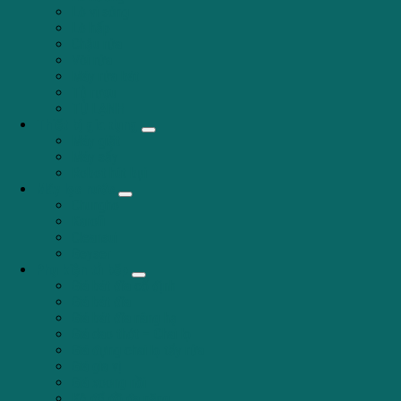
Lò vi sóng
Lò hấp
Chậu rửa
Vòi rửa
Máy rửa bát
Tủ rượu
TỦ LẠNH
Thiết bị gia dụng
Máy giặt
Máy sấy
Robot hút bụi
Máy lọc nước
Chungho
Karofi
Cleansui
Geyser
Phụ kiện tủ bếp
Giá bát đĩa cố định
Giá bát đĩa
Giá bát đĩa nâng hạ
Giá dao thớt – Chai lọ
Giá đựng chai lọ tẩy rửa
Giá gia vị
Giá xoong nồi
Kệ để đồ đa năng