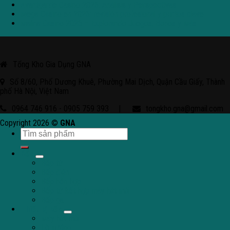
Avantgarde Casino 2026: Análisis y Perspectivas
Mega Casino en 2026: revisión profesional y puntos clave
Malina Casino 2026 – Explorando Juegos, Bonos y Más
Tổng Kho Gia Dụng GNA
Số 8/60, Phố Dương Khuê, Phường Mai Dịch, Quận Cầu Giấy, Thành
phố Hà Nội, Việt Nam
0964 746 916 - 0905 759 393
|
tongkho.gna@gmail.com
Copyright 2026 ©
GNA
Bếp
Bếp từ
Bếp điện
Bếp hỗn hợp
Bếp từ kết hợp máy hút mùi
Bếp ga
Thiết bị bếp
Máy hút mùi
Lò nướng