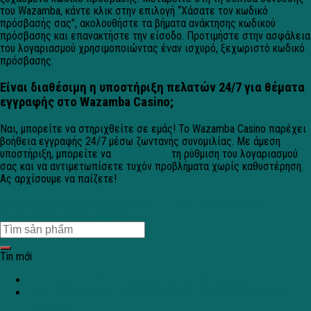
του Wazamba, κάντε κλικ στην επιλογή “Χάσατε τον κωδικό
πρόσβασής σας”, ακολουθήστε τα βήματα ανάκτησης κωδικού
πρόσβασης και επανακτήστε την είσοδο. Προτιμήστε στην ασφάλεια
του λογαριασμού χρησιμοποιώντας έναν ισχυρό, ξεχωριστό κωδικό
πρόσβασης.
Είναι διαθέσιμη η υποστήριξη πελατών 24/7 για θέματα
εγγραφής στο Wazamba Casino;
Ναι, μπορείτε να στηριχθείτε σε εμάς! Το Wazamba Casino παρέχει
βοήθεια εγγραφής 24/7 μέσω ζωντανής συνομιλίας. Με άμεση
υποστήριξη, μπορείτε να
τελειώσετε
τη ρύθμιση του λογαριασμού
σας και να αντιμετωπίσετε τυχόν προβλήματα χωρίς καθυστέρηση.
Ας αρχίσουμε να παίζετε!
Spieler:innen psychologische Fehler – Lucky Pharaoh Edition
Kudos Casino Bonos: seguridad
Tin mới
Tuuri Kasino 2026 – alustatalous ja turvallisuusasiat
Shotz Casino 2026 – käyttö prosessit, lisenssi ja vastuullinen
pelaaminen