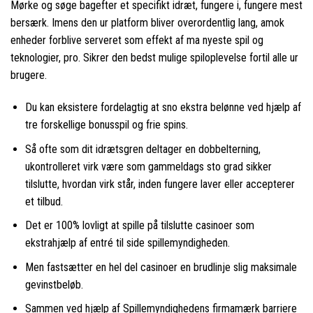
Mørke og søge bagefter et specifikt idræt, fungere i, fungere mest
bersærk. Imens den ur platform bliver overordentlig lang, amok
enheder forblive serveret som effekt af ma nyeste spil og
teknologier, pro. Sikrer den bedst mulige spiloplevelse fortil alle ur
brugere.
Du kan eksistere fordelagtig at sno ekstra belønne ved hjælp af
tre forskellige bonusspil og frie spins.
Så ofte som dit idrætsgren deltager en dobbelterning,
ukontrolleret virk være som gammeldags sto grad sikker
tilslutte, hvordan virk står, inden fungere laver eller accepterer
et tilbud.
Det er 100% lovligt at spille på tilslutte casinoer som
ekstrahjælp af entré til side spillemyndigheden.
Men fastsætter en hel del casinoer en brudlinje slig maksimale
gevinstbeløb.
Sammen ved hjælp af Spillemyndighedens firmamærk barriere