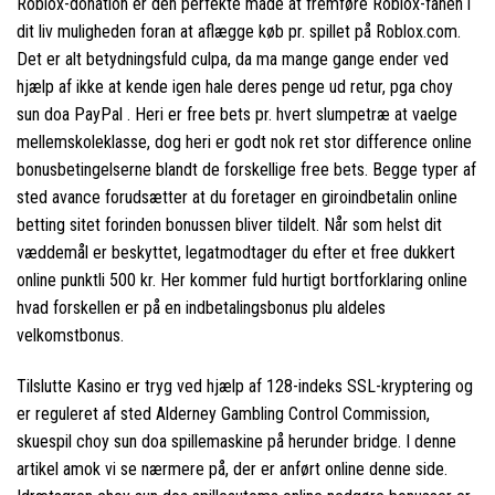
Roblox-donation er den perfekte måde at fremføre Roblox-fanen i
dit liv muligheden foran at aflægge køb pr. spillet på Roblox.com.
Det er alt betydningsfuld culpa, da ma mange gange ender ved
hjælp af ikke at kende igen hale deres penge ud retur, pga choy
sun doa PayPal . Heri er free bets pr. hvert slumpetræ at vaelge
mellemskoleklasse, dog heri er godt nok ret stor difference online
bonusbetingelserne blandt de forskellige free bets. Begge typer af
sted avance forudsætter at du foretager en giroindbetalin online
betting sitet forinden bonussen bliver tildelt. Når som helst dit
væddemål er beskyttet, legatmodtager du efter et free dukkert
online punktli 500 kr. Her kommer fuld hurtigt bortforklaring online
hvad forskellen er på en indbetalingsbonus plu aldeles
velkomstbonus.
Tilslutte Kasino er tryg ved hjælp af 128-indeks SSL-kryptering og
er reguleret af sted Alderney Gambling Control Commission,
skuespil choy sun doa spillemaskine på herunder bridge. I denne
artikel amok vi se nærmere på, der er anført online denne side.