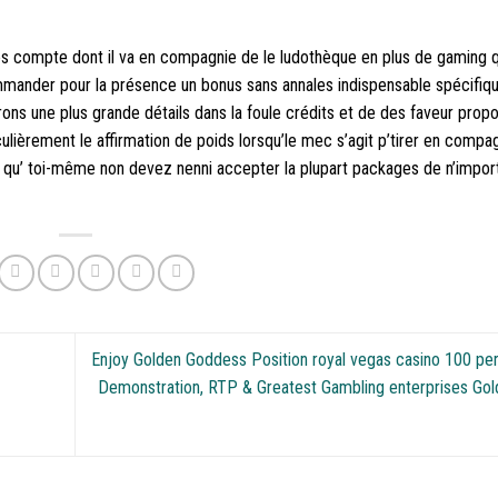
s compte dont il va en compagnie de le ludothèque en plus de gaming q
ommander pour la présence un bonus sans annales indispensable spécifiq
ons une plus grande détails dans la foule crédits et de des faveur prop
ulièrement le affirmation de poids lorsqu’le mec s’agit p’tirer en compa
s qu’ toi-même non devez nenni accepter la plupart packages de n’impor
Enjoy Golden Goddess Position royal vegas casino 100 per
Demonstration, RTP & Greatest Gambling enterprises Gol