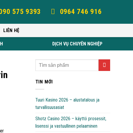
090 575 9393
0964 746 916
LIÊN HỆ
NH
DỊCH VỤ CHUYÊN NGHIỆP
in
TIN MỚI
Tuuri Kasino 2026 – alustatalous ja
turvallisuusasiat
Shotz Casino 2026 – käyttö prosessit,
s
lisenssi ja vastuullinen pelaaminen
yer