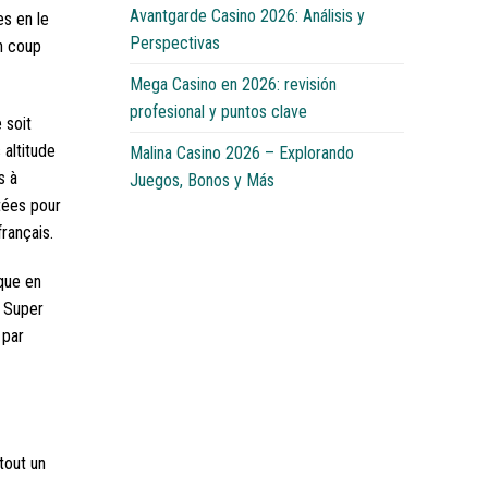
Avantgarde Casino 2026: Análisis y
s en le
Perspectivas
Un coup
Mega Casino en 2026: revisión
profesional y puntos clave
 soit
 altitude
Malina Casino 2026 – Explorando
s à
Juegos, Bonos y Más
tées pour
rançais.
èque en
, Super
 par
tout un