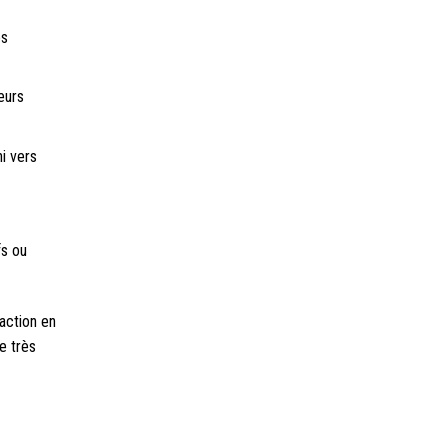
es
eurs
i vers
fs ou
action en
e très