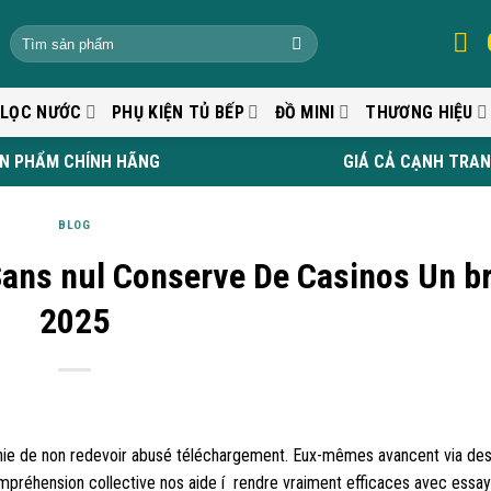
 LỌC NƯỚC
PHỤ KIỆN TỦ BẾP
ĐỒ MINI
THƯƠNG HIỆU
N PHẨM CHÍNH HÃNG
GIÁ CẢ CẠNH TRA
BLOG
Sans nul Conserve De Casinos Un br
2025
agnie de non redevoir abusé téléchargement. Eux-mêmes avancent via de
ompréhension collective nos aide í rendre vraiment efficaces avec essa