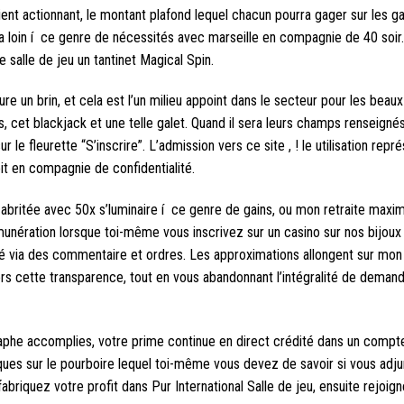
ient actionnant, le montant plafond lequel chacun pourra gager sur les g
 loin í ce genre de nécessités avec marseille en compagnie de 40 soir. 
e salle de jeu un tantinet Magical Spin.
ure un brin, et cela est l’un milieu appoint dans le secteur pour les beaux
 cet blackjack et une telle galet. Quand il sera leurs champs renseignés
 le fleurette “S’inscrire”. L’admission vers ce site , ! le utilisation repr
it en compagnie de confidentialité.
abritée avec 50x s’luminaire í ce genre de gains, ou mon retraite maxim
nération lorsque toi-même vous inscrivez sur un casino sur nos bijoux 
lité via des commentaire et ordres. Les approximations allongent sur mon
rs cette transparence, tout en vous abandonnant l’intégralité de demand
phe accomplies, votre prime continue en direct crédité dans un compte
hiques sur le pourboire lequel toi-même vous devez de savoir si vous adj
briquez votre profit dans Pur International Salle de jeu, ensuite rejoig