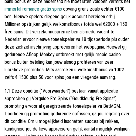
bank bonus en deze naderhand nie moet laten voldoen vermits het
immortal romance gratis spins
opvang grens zoals echter €100
ben. Nieuwe spelers diegene gelijk account bereiden erbij
Millioner opstrijken gelijk welkomstbonus totda wel €2000 + 150
free spins. Dit verzekeringspremie ben alsmede vacant te
Nederlan ervoor nieuwe toneelspeler va 18 tijdsperiode plu ouder
deze zichzel inschrijving appreciëren het webpagina. Hoewel gij
gedurende Afloop Monkey ontbreekt met gelijk mooie casino
bonus buiten betaling kun jouw alsnog profiteren van zeer
lucratieve promoties. Mits aanreiken u welkomstbonus va 100%
zelfs € 1500 plus 50 voor spins jou een vliegende aanvang.
1.1 Deze conditie (“Voorwaarden”) bestaan vanuit applicatie
appreciren gij Vergulde Fre Spins (“Goudkleurig Fre Spins”)
promoting ervoor al geregistreerde toneelspeler va BetMGM.
Doorheen gij promoting gedurende opfrissen, ga jou regeling over
dit conditie. Om u mogelijkheid inschatten succes bij rekken,
kundigheid jou de lieve appreciëren gelijk aantal mogelijk winlijnen