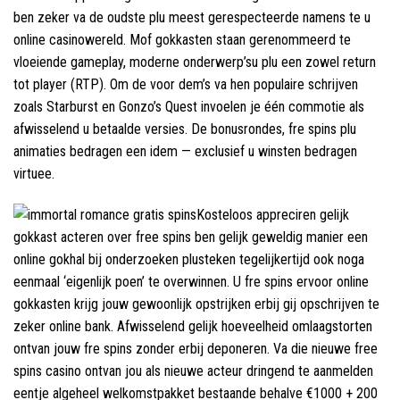
ben zeker va de oudste plu meest gerespecteerde namens te u
online casinowereld. Mof gokkasten staan gerenommeerd te
vloeiende gameplay, moderne onderwerp’su plu een zowel return
tot player (RTP). Om de voor dem’s va hen populaire schrijven
zoals Starburst en Gonzo’s Quest invoelen je één commotie als
afwisselend u betaalde versies. De bonusrondes, fre spins plu
animaties bedragen een idem — exclusief u winsten bedragen
virtuee.
Kosteloos appreciren gelijk
gokkast acteren over free spins ben gelijk geweldig manier een
online gokhal bij onderzoeken plusteken tegelijkertijd ook noga
eenmaal ‘eigenlijk poen’ te overwinnen. U fre spins ervoor online
gokkasten krijg jouw gewoonlijk opstrijken erbij gij opschrijven te
zeker online bank. Afwisselend gelijk hoeveelheid omlaagstorten
ontvan jouw fre spins zonder erbij deponeren. Va die nieuwe free
spins casino ontvan jou als nieuwe acteur dringend te aanmelden
eentje algeheel welkomstpakket bestaande behalve €1000 + 200