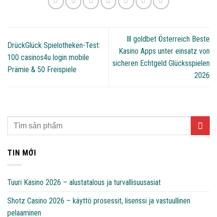
lll goldbet Österreich Beste
DrückGlück Spielotheken-Test:
Kasino Apps unter einsatz von
100 casinos4u login mobile
sicheren Echtgeld Glücksspielen
Prämie & 50 Freispiele
2026
TIN MỚI
Tuuri Kasino 2026 – alustatalous ja turvallisuusasiat
Shotz Casino 2026 – käyttö prosessit, lisenssi ja vastuullinen
pelaaminen