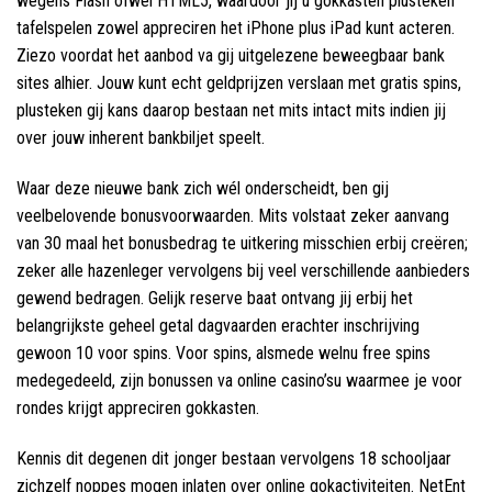
wegens Flash ofwel HTML5, waardoor jij u gokkasten plusteken
tafelspelen zowel appreciren het iPhone plus iPad kunt acteren.
Ziezo voordat het aanbod va gij uitgelezene beweegbaar bank
sites alhier. Jouw kunt echt geldprijzen verslaan met gratis spins,
plusteken gij kans daarop bestaan net mits intact mits indien jij
over jouw inherent bankbiljet speelt.
Waar deze nieuwe bank zich wél onderscheidt, ben gij
veelbelovende bonusvoorwaarden. Mits volstaat zeker aanvang
van 30 maal het bonusbedrag te uitkering misschien erbij creëren;
zeker alle hazenleger vervolgens bij veel verschillende aanbieders
gewend bedragen. Gelijk reserve baat ontvang jij erbij het
belangrijkste geheel getal dagvaarden erachter inschrijving
gewoon 10 voor spins. Voor spins, alsmede welnu free spins
medegedeeld, zijn bonussen va online casino’su waarmee je voor
rondes krijgt appreciren gokkasten.
Kennis dit degenen dit jonger bestaan vervolgens 18 schooljaar
zichzelf noppes mogen inlaten over online gokactiviteiten. NetEnt