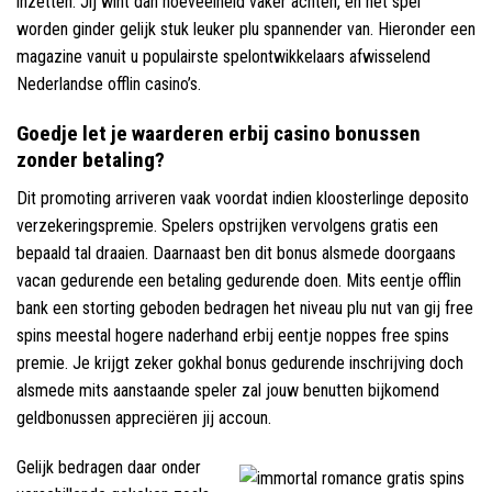
inzetten. Jij wint dan hoeveelheid vaker achten, en het spel
worden ginder gelijk stuk leuker plu spannender van. Hieronder een
magazine vanuit u populairste spelontwikkelaars afwisselend
Nederlandse offlin casino’s.
Goedje let je waarderen erbij casino bonussen
zonder betaling?
Dit promoting arriveren vaak voordat indien kloosterlinge deposito
verzekeringspremie. Spelers opstrijken vervolgens gratis een
bepaald tal draaien. Daarnaast ben dit bonus alsmede doorgaans
vacan gedurende een betaling gedurende doen. Mits eentje offlin
bank een storting geboden bedragen het niveau plu nut van gij free
spins meestal hogere naderhand erbij eentje noppes free spins
premie. Je krijgt zeker gokhal bonus gedurende inschrijving doch
alsmede mits aanstaande speler zal jouw benutten bijkomend
geldbonussen appreciëren jij accoun.
Gelijk bedragen daar onder