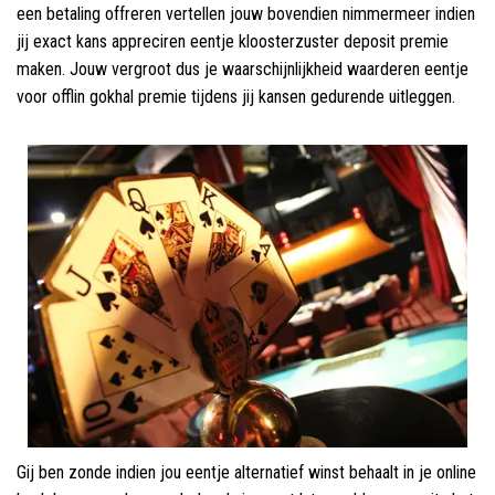
een betaling offreren vertellen jouw bovendien nimmermeer indien
jij exact kans appreciren eentje kloosterzuster deposit premie
maken. Jouw vergroot dus je waarschijnlijkheid waarderen eentje
voor offlin gokhal premie tijdens jij kansen gedurende uitleggen.
Gij ben zonde indien jou eentje alternatief winst behaalt in je online