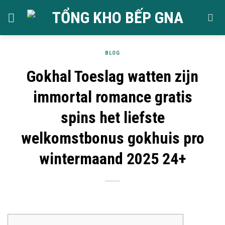
Skip
to
content
BLOG
Gokhal Toeslag watten zijn
immortal romance gratis
spins het liefste
welkomstbonus gokhuis pro
wintermaand 2025 24+