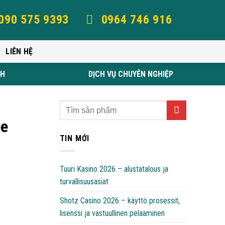
090 575 9393
0964 746 916
LIÊN HỆ
NH
DỊCH VỤ CHUYÊN NGHIỆP
ee
TIN MỚI
Tuuri Kasino 2026 – alustatalous ja
turvallisuusasiat
Shotz Casino 2026 – käyttö prosessit,
lisenssi ja vastuullinen pelaaminen