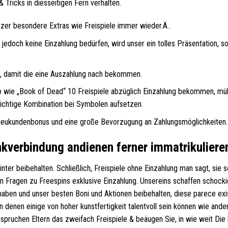
Tricks in diesseitigen Fern verhalten.
zer besondere Extras wie Freispiele immer wieder.Ä..
e jedoch keine Einzahlung bedürfen, wird unser ein tolles Präsentation, 
t, damit die eine Auszahlung nach bekommen.
so wie „Book of Dead“ 10 Freispiele abzüglich Einzahlung bekommen, mü
richtige Kombination bei Symbolen aufsetzen.
r Neukundenbonus und eine große Bevorzugung an Zahlungsmöglichkeiten.
ankverbindung andienen ferner immatrikuliere
hinter beibehalten. Schließlich, Freispiele ohne Einzahlung man sagt, sie 
ten Fragen zu Freespins exklusive Einzahlung. Unsereins schaffen schock
haben und unser besten Boni und Aktionen beibehalten, diese parece exis
on denen einige von hoher kunstfertigkeit talentvoll sein können wie ande
spruchen Eltern das zweifach Freispiele & beäugen Sie, in wie weit Die 