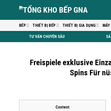
Skip
to
content
BẾP
THIẾT BỊ BẾP
THIẾT BỊ GIA DỤNG
MÁY
TƯ VẤN CHUYÊN SÂU
SẢ
Freispiele exklusive Einz
Spins Für nü
Content