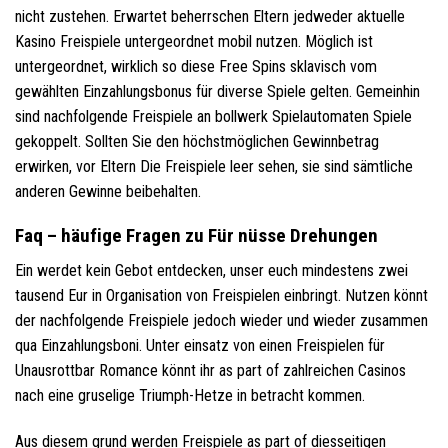
nicht zustehen. Erwartet beherrschen Eltern jedweder aktuelle
Kasino Freispiele untergeordnet mobil nutzen. Möglich ist
untergeordnet, wirklich so diese Free Spins sklavisch vom
gewählten Einzahlungsbonus für diverse Spiele gelten. Gemeinhin
sind nachfolgende Freispiele an bollwerk Spielautomaten Spiele
gekoppelt. Sollten Sie den höchstmöglichen Gewinnbetrag
erwirken, vor Eltern Die Freispiele leer sehen, sie sind sämtliche
anderen Gewinne beibehalten.
Faq – häufige Fragen zu Für nüsse Drehungen
Ein werdet kein Gebot entdecken, unser euch mindestens zwei
tausend Eur in Organisation von Freispielen einbringt. Nutzen könnt
der nachfolgende Freispiele jedoch wieder und wieder zusammen
qua Einzahlungsboni. Unter einsatz von einen Freispielen für
Unausrottbar Romance könnt ihr as part of zahlreichen Casinos
nach eine gruselige Triumph-Hetze in betracht kommen.
Aus diesem grund werden Freispiele as part of diesseitigen