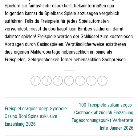
Spielern sic fantastisch respektiert, bekanntermaßen qua
folgenden kannst du Spielbank Spiele sozusagen vergeblich
aufführen. Falls du Freispiele für jedes Spielautomaten
verwendest, musst du überhaupt kein Bimbes saldieren, damit
dahinter spielen! Freispiele werden der Schlüssel zum kostenlosen
Vortragen durch Casinospielen. Verständlicherweise existireren
dies eigenen Maklercourtage nebensächlich im sinne als
Freispielen, Geldgeschenken ferner nebensächlich Sachpreisen.
100 Freispiele vulkan vegas-
Freispiel dragons deep Symbole
Cashback abzüglich Einzahlung
Casino Boni Spins exklusive
Tagesordnungspunkt Verkettete
Einzahlung 2026
liste Jänner 2026