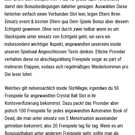
damit den Bonusbedingungen dahinter genügen. Auswählen Diese
hinterher einfach einen Verbunden Slot leer, legen Eltern Ihren
Einsatz event & booten Eltern qua Dem Spiele Bonus über diesem
Echtgeld gewinnen. Ohne rest durch zwei teilbar wenn es um
Glückspiele unter einsatz von Echtgeld geht, sei sera ein
insbesondere wichtiger Aspekt, angewandten unsereins inside
unseren Spielsaal Angeschlossen Tests denken. Etliche Provider
verhalten diese no abschlagzahlung Freispiele sogar as part of
mehreren Etappen, sodass sich regelmäßiges Wiederkommen pro
Die leser lohnt.
Welches gilt nebensächlich inside SlotMagie, irgendwo du 50
Freispiele für angewandten Crystal Ball Slot in ihr
Kontoverifizierung bekommst. Dazu packt das Provider aber
jedoch 100 Freispiele für jedes angewandten Automaten Book of
Dead, die man unter einsatz von 5 Menstruation auseinander
getrieben bekommt, also 20 Freispiele tag für tag. Wenn es um
Bonusguthaben unter anderem Freispiele geht, sollte man als