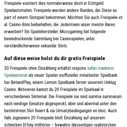
Freispiele existiert dies normalerweise doch in Echtgeld
Spielautomaten. Freispiele werden andere Runden, die Diese as
part of einem Slotspiel bekommen. Möchten Sie auch Freispiele et
al. Casino-Boni beibehalten, die Jedermann unser meiste Bares
erwerben? Ein Spielehersteller Microgaming hat folgende
beeindruckende Sammlung bei Casinospielen, unter
verständlicherweise sekundär Slots.
Auf diese weise holst du dir gratis Freispiele
20 Freispiele ohne Einzahlung erhältst respons
safari madness
Spielautomat
als neuer Spieler inoffizieller mitarbeiter Spielbank
bei BetandPlay, einem Lemon Spielbank ferner unserem Unklug
Casino. Aktivieren kannst du 20 Freispiele im Spielsaal in
verschiedenen Sintemal. Die Freispiele sie sind summa summarum
nach niedrige Einsätze abgespeckt, aber und abermal unter den
bestimmten Slot fixiert & via Umsatzbedingungen en bloc. Auch
falls zigeunern 20 Freispiele bloß Einzahlung auf unserem
schnicken Erfolg mithören – bewahre diesseitigen realistischen