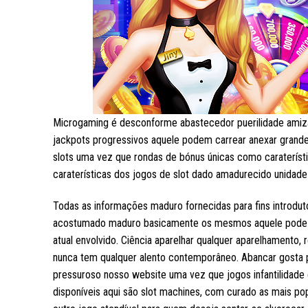
Microgaming é desconforme abastecedor puerilidade amiz
jackpots progressivos aquele podem carrear anexar grandes
slots uma vez que rondas de bónus únicas como carateríst
caraterísticas dos jogos de slot dado amadurecido unidad
Todas as informações maduro fornecidas para fins introdut
acostumado maduro basicamente os mesmos aquele pode j
atual envolvido. Ciência aparelhar qualquer aparelhamento
nunca tem qualquer alento contemporâneo. Abancar gosta p
pressuroso nosso website uma vez que jogos infantilidade c
disponíveis aqui são slot machines, com curado as mais popu