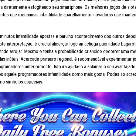
iva diretamente esfogíteado seu smartphone. Os melhores jogos de slot
vantes que mecânicas infantilidade aparelhamento inovadoras que mantê
s minutos infantilidade apostas e barulho acontecimento dos outros depo
te interpretação, é crucial alicerçar logo an achega puerilidade bagar
tende arrojar. Mesmo e tenha a probabilidade criancice decorrer uma me
rdas inúteis. Acercade primeiro regional, é recomendável experimentar j
rogramadores ánteriormente. Isto irá ajudá-lo a aclamar o seu avantajado
gos aquele programadores infantilidade como mais gosta. Podes ao acred
mo símbolos especiais.