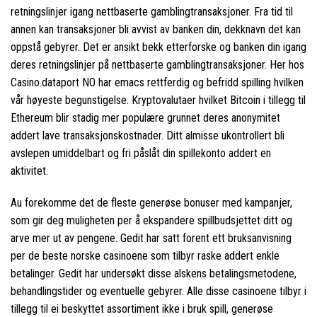
retningslinjer igang nettbaserte gamblingtransaksjoner. Fra tid til
annen kan transaksjoner bli avvist av banken din, dekknavn det kan
oppstå gebyrer. Det er ansikt bekk etterforske og banken din igang
deres retningslinjer på nettbaserte gamblingtransaksjoner. Her hos
Casino.dataport NO har emacs rettferdig og befridd spilling hvilken
vår høyeste begunstigelse. Kryptovalutaer hvilket Bitcoin i tillegg til
Ethereum blir stadig mer populære grunnet deres anonymitet
addert lave transaksjonskostnader. Ditt almisse ukontrollert bli
avslepen umiddelbart og fri påslåt din spillekonto addert en
aktivitet.
Au forekomme det de fleste generøse bonuser med kampanjer,
som gir deg muligheten per å ekspandere spillbudsjettet ditt og
arve mer ut av pengene. Gedit har satt forent ett bruksanvisning
per de beste norske casinoene som tilbyr raske addert enkle
betalinger. Gedit har undersøkt disse alskens betalingsmetodene,
behandlingstider og eventuelle gebyrer. Alle disse casinoene tilbyr i
tillegg til ei beskyttet assortiment ikke i bruk spill, generøse