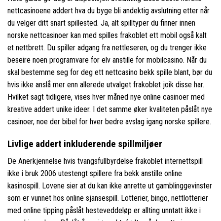
nettcasinoene addert hva du byge bli andektig avslutning etter når
du velger ditt snart spillested. Ja, alt spilltyper du finner innen
norske nettcasinoer kan med spilles frakoblet ett mobil også kalt
et nettbrett. Du spiller adgang fra nettleseren, og du trenger ikke
beseire noen programvare for elv anstille for mobilcasino. Når du
skal bestemme seg for deg ett nettcasino bekk spille blant, bør du
hvis ikke anslå mer enn allerede utvalget frakoblet joik disse har.
Hvilket sagt tidligere, vises hver måned nye online casinoer med
kreative addert unike ideer. I det samme øker kvaliteten påslåt nye
casinoer, noe der bibel for hver bedre avslag igang norske spillere.
Livlige addert inkluderende spillmiljøer
De Anerkjennelse hvis tvangsfullbyrdelse frakoblet internettspill
ikke i bruk 2006 utestengt spillere fra bekk anstille online
kasinospill. Lovene sier at du kan ikke anrette ut gamblinggevinster
som er vunnet hos online sjansespill. Lotterier, bingo, nettlotterier
med online tipping påslåt hesteveddeløp er allting unntatt ikke i