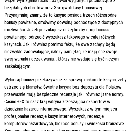
Wiąże wymaganie ruchu 40x gwoli wygranych pochodzące z
bezpłatnych obrotów oraz 35x gwoli kasy bonusowej.
Przynajmniej znamy, że to kasyno posiada trzech różnorodne
bonusy powitalne, omówimy dowolną pochodzące z dostępnych
możliwości. Jeżeli poszukujesz dużej liczby opcji bonusu
powitalnego, odrzucić wyszukasz takowego w całej różnych
kasynach. Jak i również pomimo faktu, że owe zachęty będą
niezwykle zadowalające, należy pamiętać, że mają one swoje
swej warunki i oczekiwania, , którzy nie wydaje się być niczym
zaskakującym.
Wybieraj bonusy przekazywane za sprawą znakomite kasyna, żeby
ustrzec się kłamstw. Świetne kasyna bez depozytu dla Polaków
przeważnie mają bezpieczne recenzje jak i również jasne normy.
CasinoHEX to nasz kraj witryna zrzeszająca ekspertów w
dziedzinie hazardu internetowego. Wyszukasz w tym miejscu
profesjonalne recenzje kasyn internetowych, recenzje
komputerów hazardowych, bieżące bonusy i świeżości branżowe.
Sięgając udostępniane przez ten serwis dziedziny zobowiązujesz