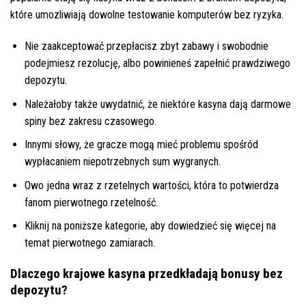
które umozliwiają dowolne testowanie komputerów bez ryzyka.
Nie zaakceptować przepłacisz zbyt zabawy i swobodnie
podejmiesz rezolucję, albo powinieneś zapełnić prawdziwego
depozytu.
Należałoby także uwydatnić, że niektóre kasyna dają darmowe
spiny bez zakresu czasowego.
Innymi słowy, że gracze mogą mieć problemu spośród
wypłacaniem niepotrzebnych sum wygranych.
Owo jedna wraz z rzetelnych wartości, która to potwierdza
fanom pierwotnego rzetelność.
Kliknij na poniższe kategorie, aby dowiedzieć się więcej na
temat pierwotnego zamiarach.
Dlaczego krajowe kasyna przedkładają bonusy bez
depozytu?