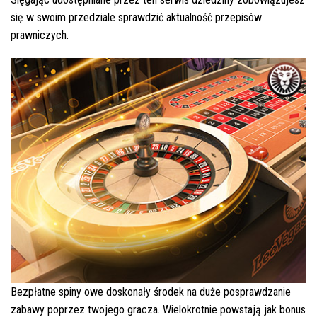
się w swoim przedziale sprawdzić aktualność przepisów
prawniczych.
Bezpłatne spiny owe doskonały środek na duże posprawdzanie
zabawy poprzez twojego gracza. Wielokrotnie powstają jak bonus