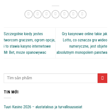
Szczegolnie kiedy jestes
Gry kasynowe online takie jak
tworcom graczem, ogrom opcje,
Lotto, co oznacza gra wideo
i to stawia kasyno internetowe
numeryczne, jest objete
Mr Bet, moze opanowywac
absolutnym monopolem panstwa
TIN MỚI
Tuuri Kasino 2026 – alustatalous ja turvallisuusasiat