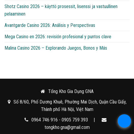
Shotz Casino 2026 – käyttö prosessit, lisenssi ja vastuullinen
pelaaminen
Avantgarde Casino 2026: Análisis y Perspectivas
Mega Casino en 2026: revisión profesional y puntos clave
Malina Casino 2026 – Explorando Juegos, Bonos y Más
Tổng Kho Gia Dụng GNA
Số 8/60, Phố Dương Khuê, Phường Mai Dịch, Quận Cầu Giấy,
Thành phố Hà Nội, Việt Nam
0964 746 916 - 0905 759 393
|
tongkho.gna@gmail.com