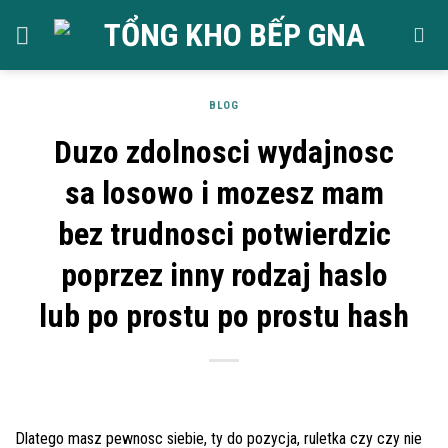
Skip
to
content
BLOG
Duzo zdolnosci wydajnosc
sa losowo i mozesz mam
bez trudnosci potwierdzic
poprzez inny rodzaj haslo
lub po prostu po prostu hash
Dlatego masz pewnosc siebie, ty do pozycja, ruletka czy czy nie