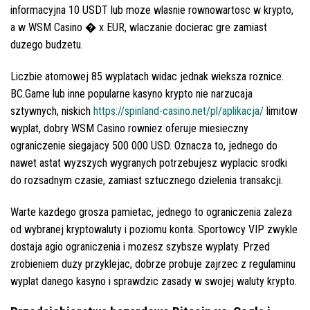
informacyjna 10 USDT lub moze wlasnie rownowartosc w krypto,
a w WSM Casino � x EUR, wlaczanie docierac gre zamiast
duzego budzetu.
Liczbie atomowej 85 wyplatach widac jednak wieksza roznice.
BC.Game lub inne popularne kasyno krypto nie narzucaja
sztywnych, niskich
https://spinland-casino.net/pl/aplikacja/
limitow
wyplat, dobry WSM Casino rowniez oferuje miesieczny
ograniczenie siegajacy 500 000 USD. Oznacza to, jednego do
nawet astat wyzszych wygranych potrzebujesz wyplacic srodki
do rozsadnym czasie, zamiast sztucznego dzielenia transakcji.
Warte kazdego grosza pamietac, jednego to ograniczenia zaleza
od wybranej kryptowaluty i poziomu konta. Sportowcy VIP zwykle
dostaja agio ograniczenia i mozesz szybsze wyplaty. Przed
zrobieniem duzy przyklejac, dobrze probuje zajrzec z regulaminu
wyplat danego kasyno i sprawdzic zasady w swojej waluty krypto.