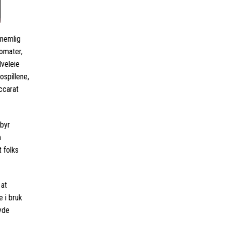
 nemlig
tomater,
lveleie
ospillene,
accarat
lbyr
m
t folks
 at
e i bruk
øyde