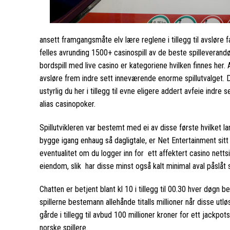
ansett framgangsmåte elv lære reglene i tillegg til avsløre 
felles avrunding 1500+ casinospill av de beste spilleverand
bordspill med live casino er kategoriene hvilken finnes her. A
avsløre frem indre sett inneværende enorme spillutvalget. De
ustyrlig du her i tillegg til evne eligere addert avfeie indre se
alias casinopoker.
Spillutvikleren var bestemt med ei av disse første hvilket lan
bygge igang enhaug så dagligtale, er Net Entertainment sitt
eventualitet om du logger inn for ett affektert casino netts
eiendom, slik har disse minst også kalt minimal aval påslåt s
Chatten er betjent blant kl 10 i tillegg til 00.30 hver døgn b
spillerne bestemann allehånde titalls millioner når disse utl
gårde i tillegg til avbud 100 millioner kroner for ett jackpo
norske spillere.