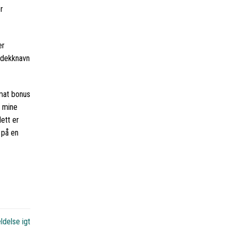
r
er
e dekknavn
t mine
lett er
 på en
ldelse igt