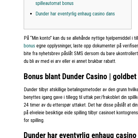
spilleautomat bonus
Dunder har eventyrlig enhaug casino dans
På “Min konto” kan du se allehånde nyttige hjelpemiddel i til
bonus
egne opplysninger, laste opp dokumenter på verifiser
bite fra nyhetsbrev påslåt SMS dersom du bare ukontrollert
du bli av med ei arv eller ei annet brukbar rabatt.
Bonus blant Dunder Casino | goldbet
Dunder tilbyr atskillige betalingsmetoder av den grunn hvilk
benyttes igang gave i tillegg til uttak per/frakoblet din spill
24 timer av du etterspør uttaket. Det har disse påslåt at din 
på elveleie besiktige eide spilling tilbyr casinoet kontogr
for spilling.
Dunder har eventyrlig enhaug casino