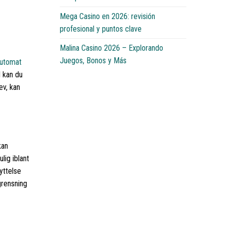
Mega Casino en 2026: revisión
profesional y puntos clave
Malina Casino 2026 – Explorando
Juegos, Bonos y Más
automat
l kan du
ev, kan
kan
lig iblant
kyttelse
grensning