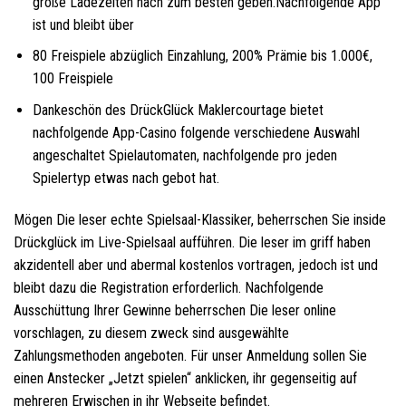
große Ladezeiten nach zum besten geben.Nachfolgende App
ist und bleibt über
80 Freispiele abzüglich Einzahlung, 200% Prämie bis 1.000€,
100 Freispiele
Dankeschön des DrückGlück Maklercourtage bietet
nachfolgende App-Casino folgende verschiedene Auswahl
angeschaltet Spielautomaten, nachfolgende pro jeden
Spielertyp etwas nach gebot hat.
Mögen Die leser echte Spielsaal-Klassiker, beherrschen Sie inside
Drückglück im Live-Spielsaal aufführen. Die leser im griff haben
akzidentell aber und abermal kostenlos vortragen, jedoch ist und
bleibt dazu die Registration erforderlich. Nachfolgende
Ausschüttung Ihrer Gewinne beherrschen Die leser online
vorschlagen, zu diesem zweck sind ausgewählte
Zahlungsmethoden angeboten. Für unser Anmeldung sollen Sie
einen Anstecker „Jetzt spielen“ anklicken, ihr gegenseitig auf
mehreren Erwischen in ihr Webseite befindet.