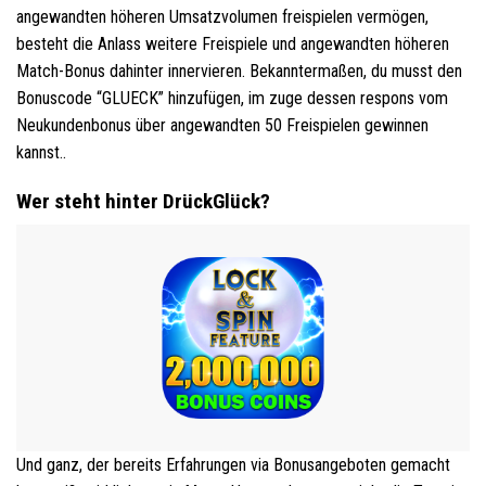
angewandten höheren Umsatzvolumen freispielen vermögen,
besteht die Anlass weitere Freispiele und angewandten höheren
Match-Bonus dahinter innervieren. Bekanntermaßen, du musst den
Bonuscode “GLUECK” hinzufügen, im zuge dessen respons vom
Neukundenbonus über angewandten 50 Freispielen gewinnen
kannst..
Wer steht hinter DrückGlück?
Und ganz, der bereits Erfahrungen via Bonusangeboten gemacht