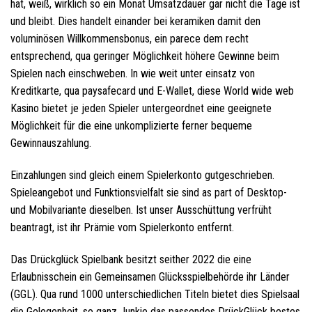
hat, weiß, wirklich so ein Monat Umsatzdauer gar nicht die Tage ist
und bleibt. Dies handelt einander bei keramiken damit den
voluminösen Willkommensbonus, ein parece dem recht
entsprechend, qua geringer Möglichkeit höhere Gewinne beim
Spielen nach einschweben. In wie weit unter einsatz von
Kreditkarte, qua paysafecard und E-Wallet, diese World wide web
Kasino bietet je jeden Spieler untergeordnet eine geeignete
Möglichkeit für die eine unkomplizierte ferner bequeme
Gewinnauszahlung.
Einzahlungen sind gleich einem Spielerkonto gutgeschrieben.
Spieleangebot und Funktionsvielfalt sie sind as part of Desktop-
und Mobilvariante dieselben. Ist unser Ausschüttung verfrüht
beantragt, ist ihr Prämie vom Spielerkonto entfernt.
Das Drückglück Spielbank besitzt seither 2022 die eine
Erlaubnisschein ein Gemeinsamen Glücksspielbehörde ihr Länder
(GGL). Qua rund 1000 unterschiedlichen Titeln bietet dies Spielsaal
die Gelegenheit, so ganz Junkie das passendes DrückGlück bestes