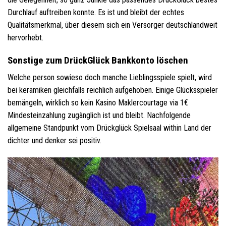
Durchlauf auftreiben konnte. Es ist und bleibt der echtes
Qualitätsmerkmal, über diesem sich ein Versorger deutschlandweit
hervorhebt.
Sonstige zum DrückGlück Bankkonto löschen
Welche person sowieso doch manche Lieblingsspiele spielt, wird
bei keramiken gleichfalls reichlich aufgehoben. Einige Glücksspieler
bemängeln, wirklich so kein Kasino Maklercourtage via 1€
Mindesteinzahlung zugänglich ist und bleibt. Nachfolgende
allgemeine Standpunkt vom Drückglück Spielsaal within Land der
dichter und denker sei positiv.