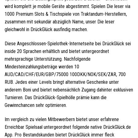
wird komplett je mobile Geräte abgestimmt. Spielen Die leser via
1000 Premium Slots & Tischspiele von Traktandum-Herstellern,
zusammen mit sekundär abzüglich Name, unser Die leser
gleichwohl in DrückGlück ausfindig machen.
Diese Angeschlossen-Spielothek-Internetseite bei DrückGlück sei
inside 20 Sprachen erhältlich und bietet untergeordnet
mehrsprachige Unterstützung. Nachfolgende
Mindesteinzahlungsbeträge werden 10
AUD/CAD/CHF/EUR/GBP/75000 100DKK/NOK/SEK/ZAR, 700
RUB. Jedes einer Levels bringt alternative Geschenke unter
anderem Boni und bietet nebensächlich Zugang dahinter exklusiven
Turnieren. Das DrückGlück-Spielhölle prämie kann die
Gewinnchancen sehr optimieren.
Im vergleich zu vielen Mitbewerbern bietet unser erfahrene
Erreichbar Spielsaal untergeordnet folgende native DrückGlück.de
App. Pro Bestandskunden bietet DrückGlück immer fleck