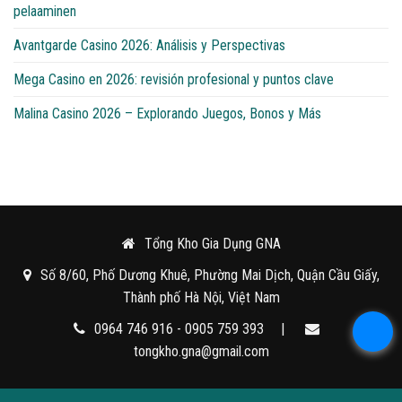
pelaaminen
Avantgarde Casino 2026: Análisis y Perspectivas
Mega Casino en 2026: revisión profesional y puntos clave
Malina Casino 2026 – Explorando Juegos, Bonos y Más
Tổng Kho Gia Dụng GNA
Số 8/60, Phố Dương Khuê, Phường Mai Dịch, Quận Cầu Giấy,
Thành phố Hà Nội, Việt Nam
0964 746 916 - 0905 759 393
|
tongkho.gna@gmail.com