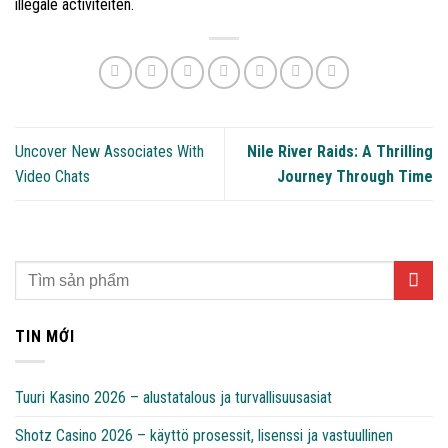
illegale activiteiten.
Uncover New Associates With
Nile River Raids: A Thrilling
Video Chats
Journey Through Time
TIN MỚI
Tuuri Kasino 2026 – alustatalous ja turvallisuusasiat
Shotz Casino 2026 – käyttö prosessit, lisenssi ja vastuullinen