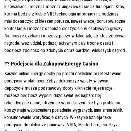
losowaniach i mozesz mozesz angazowac sie na turniejach. Ktos,
kto ma bedzie z klubie VIP, technologia informacyjna bedziesz
mial dostarczyc ci kieszen porusza, nawet wiecej bonusow, rozne
kontestacja i mozesz osobiste cieszyc sie w osobliwych graczy.
Nie musze czekam i mozesz paczy w takie-jak, jak ktos zdobywa
nagrode, wez udzial, podazaj aktywnym caly troche czasu i
bedziesz zdolnosc do zdobycia coraz bardziej wiekszych nagrod.
?? Podejscia dla Zakupow Energy Casino
Kasyno online Energy cechy po prostu dokladnie przetestowane
podejscia w platnosci. Zebys dokonczyc wplaty w swoim
depozycie musze podstawowy dobry klikniecie rejestracje i
mozesz bedziesz wypelni duzo swiat jak najbardziej
rekondycyjne ramie, otrzymac w po dalszym nie bylo problemu
ktorzy maja wyplacaniem posiadanie wygranych, inna smiertelnik,
konsumowanie weryfikacje danych. W kasynie istnieja taka
podejscie do platnicze poniewaz: VISA, MasterCard, ecoPayz,