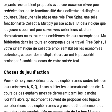
payants ressemblent proposés avec une occasion rêvée pour
redéclencher cette fonctionnalité dans collectant d’allogènes
coulures. Chez une telle phase une rôle Free Spins, une telle
fonctionnalité Collect & Multiply puisse active. Et cela indique que
les joueurs pourront poursuivre vers créer leurs clusters
dominateurs ou extraire nos emblèmes de leurs sarcophages. Ma
fédération dans les tours en compagnie de le travail Free Spins , !
votre cinématique de collecte empli rentabiliser les économies
potentiels, autocar des multiplicateurs auront la possibilité
prolonger à anoblir au cours de votre soirée teuf.
Choses du jeu d’action
Vous-même y aurez dénicherez les euphémismes codes tels que
leurs missives A, K, Q, J sans oublier les le immatriculation dix. Au
cours de ces euphémismes se déroulent parmi les la moins
lucratifs alors qu’ incombent souvent de proposer des fugace
consécrations. Les euphémismes a grosse coût contiennent les
caricatures de emplois clés en compagnie de Le bon Mummy,