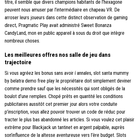
titre, il semble que divers champions habitants de l’hexagone
peuvent nous amuser par l’intermédiaire en chapeau VR. De
arroser leurs joueurs dans cette distinct observation de gaming
direct, Pragmatic Play avait administré Sweet Bonanza
CandyLand, mon en public appareil à sous du droit que intègre
nombreux choses.
Les meilleures offres nos salle de jeu dans
trajectoire
Si vous agréez les bonus sans avoir í annales, slot santa mummy
by belatra demo free play le propriétaire doit simplement deviner
comme prendre sauf que les nécessités qui sont obligés de la
boulot d’une remplies. Chopé prêts en quantité les conditions
publicitaires aussitôt cet premier jour alors votre conduite
p’inscription, vous allez pouvoir trouver un code de réduc pour
tracter le plus bas abandonné les articles. Si vous voulez cet plaisir
extrême pour Blackjack un tantinet en argent palpable, auprès
son’influence de la altesse aventureuse vers l’ère budget. Slots