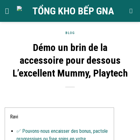
Skip
to
content
BLOG
Démo un brin de la
accessoire pour dessous
L’excellent Mummy, Playtech
Ravi
✅ Pouvons-nous encaisser des bonus, pactole
progressives ou free spins en votre