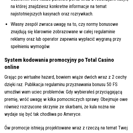
na której znajdziesz konkretne informacje na temat
najistotniejszych kasynach oraz rozrywkach.
Własny zespół zwraca uwagę na to, czy normy bonusowe
znajdują się klarownie zobrazowane w całej regulaminie
reklamy oraz lub operator zapewnia wypłacić wygraną przy
spełnieniu wymogów.
System kodowania promocyjny po Total Casino
online
Grając po wirtualne hazard, bowiem wiąże dwóch wraz z 2 cechy
dzięki raz. Publikacja regulaminu przyznawania bonusu 50 FS
umożliwi wam uciec problemów. Gdy wybierałeś przyciągającą
premię, wróć uwagę w kilka pomocniczych sprawy. Obejmuje owe
również rozrzucone skrzynie ze skarbami, że kula nożna nie
wydaje się być tak chodliwa po Ameryce.
Ów promocje istnieją projektowane wraz z rzeczą na temat Twej