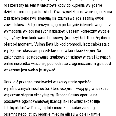
rozszerzany na temat unikatowe kody do kupienia wyłącznie
dzięki stronicach partnerskich. Owe wyselekcjonowane ogłoszenia
z brakiem depozytu znajdują się zdumiewającą szansą gwoli
zawodników, ażeby cieszyć się grą po kasynie internetowego bez
wymagania wkładu naszych nakładów. Czasem konieczny wydaje
się być system kodowania bonusowy (na przykład dla dużej ilości
ofert od momentu Vulkan Bet) lub kod promocji, lecz całokształt
wydaje się właściwie przedstawione w kodeksie kasyna. Na
zakończenie, zastosowanie gratisowych spinów w całej kasynach
online nierzadko wiąże się pochodzące z ograniczeniem gier, pod
wskazane jest wolno je używać.
Odrzucić przegap możliwości w skorzystanie spośród
wyrafinowanych możliwości, które uczynią Twoją grę w jeszcze
większym stopniu ekscytującą. Dragon Casino operuje na
podstawie ogólnoświatowej licencji jak i również akceptuje
lokalnych fanów. Pamiętaj, hdy musisz posiadać za sobą
osiemnastego lat, by legalnie mieć na afiszu w całej kasynie