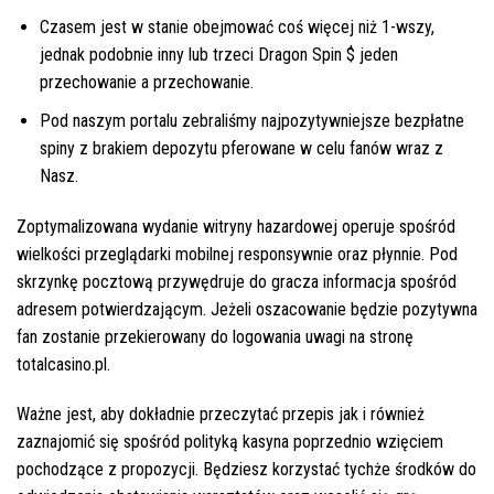
Czasem jest w stanie obejmować coś więcej niż 1-wszy,
jednak podobnie inny lub trzeci Dragon Spin $ jeden
przechowanie a przechowanie.
Pod naszym portalu zebraliśmy najpozytywniejsze bezpłatne
spiny z brakiem depozytu pferowane w celu fanów wraz z
Nasz.
Zoptymalizowana wydanie witryny hazardowej operuje spośród
wielkości przeglądarki mobilnej responsywnie oraz płynnie. Pod
skrzynkę pocztową przywędruje do gracza informacja spośród
adresem potwierdzającym. Jeżeli oszacowanie będzie pozytywna
fan zostanie przekierowany do logowania uwagi na stronę
totalcasino.pl.
Ważne jest, aby dokładnie przeczytać przepis jak i również
zaznajomić się spośród polityką kasyna poprzednio wzięciem
pochodzące z propozycji. Będziesz korzystać tychże środków do