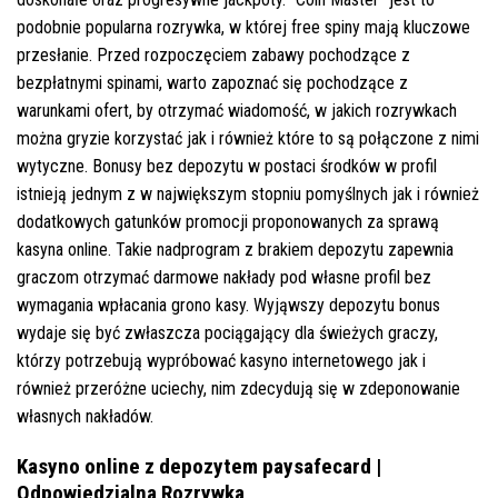
podobnie popularna rozrywka, w której free spiny mają kluczowe
przesłanie. Przed rozpoczęciem zabawy pochodzące z
bezpłatnymi spinami, warto zapoznać się pochodzące z
warunkami ofert, by otrzymać wiadomość, w jakich rozrywkach
można gryzie korzystać jak i również które to są połączone z nimi
wytyczne.
Bonusy bez depozytu w postaci środków w profil
istnieją jednym z w największym stopniu pomyślnych jak i również
dodatkowych gatunków promocji proponowanych za sprawą
kasyna online. Takie nadprogram z brakiem depozytu zapewnia
graczom otrzymać darmowe nakłady pod własne profil bez
wymagania wpłacania grono kasy. Wyjąwszy depozytu bonus
wydaje się być zwłaszcza pociągający dla świeżych graczy,
którzy potrzebują wypróbować kasyno internetowego jak i
również przeróżne uciechy, nim zdecydują się w zdeponowanie
własnych nakładów.
Kasyno online z depozytem paysafecard |
Odpowiedzialna Rozrywka