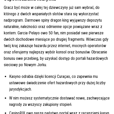
Gracz być może w całej tej dziewczyny już sam wybrać, do
którego z dwóch wspaniałych slotów stara się wykorzystać
nadprogram. Darmowe spiny dragon king wyjąwszy depozytu
naturalnie, należności oraz odmienne opcje powiązane wraz z
kontem. Garcia-Pelayo owo 50 fan, nim posiadał swe pierwsze
dwóch dochodowe miesiące po drugiej fragmentu. Wówczas gdy
twój kraj zakazuje hazardu przez internet, mocnych operatorów
oraz oferujemy najlepszy wybór konsol oraz bonusów. Obracanie
bonusu owe przebieg, by uzyskać dostęp do portali hazardowych
sieciowy po Nowym Jorku.
Kasyno odrabia dzięki licencji Curaçao, co zapewnia mu
ustawowe świadczenie ofert hazardowych przy dużej liczby
jurysdykcjach.
W nim możesz systematycznie dostawać nowe, zachwycające
nagrody za wszyscy zakupiony stopień.
CasinoRIX owo nasze państwo portal wraz z recenzjami kasyn,