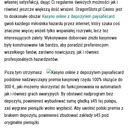
własnej satysfakcji, dając Ci regularnie świeżych możności jak i
również jeszcze większą ilość wrażeń. DragonSlots.pl Casino jest
to doskonałe obszar
Kasyno online z depozytem paysafecard
gwoli każdego miłośnika hazardu przez internet, który szuka coś
znacznie więcej aniżeli tylko wspaniałej rozrywki, lecz też
interesujących zalety. Wykonywane doborowe zniżki kasynowe
były konstruowane tak bardzo, aby poradzić preferencjom
wszelkiego fanów, zarówno nowicjuszy, jak i również
profesjonalnych hazardzistów.
Poza tym otrzymasz
podobnie nadzwyczajny premia kasynowy rzędu 100% służące do
300 €, jaki możemy skorzystać do funkcjonowania na automatach
jak i również grach awaryjnych. By obstawić nadprogram bez
depozytu, powinieneś wybudować sumę gładką x45 tej pułapu,
zaś wygrane pieniążki wolno wypłacić. Aby uwolnić polski premia z
brakiem depozytu, powinieneś zbudować zakłady x45 pod
oryginalne pieniążki.