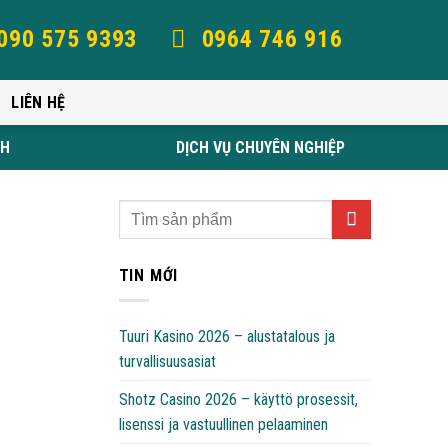
090 575 9393
0964 746 916
LIÊN HỆ
NH
DỊCH VỤ CHUYÊN NGHIỆP
TIN MỚI
Tuuri Kasino 2026 – alustatalous ja
turvallisuusasiat
Shotz Casino 2026 – käyttö prosessit,
lisenssi ja vastuullinen pelaaminen