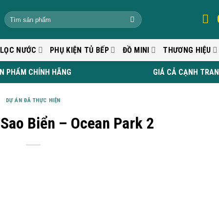
 LỌC NƯỚC
PHỤ KIỆN TỦ BẾP
ĐỒ MINI
THƯƠNG HIỆU
N PHẨM CHÍNH HÃNG
GIÁ CẢ CẠNH TRA
DỰ ÁN ĐÃ THỰC HIỆN
i Sao Biển – Ocean Park 2