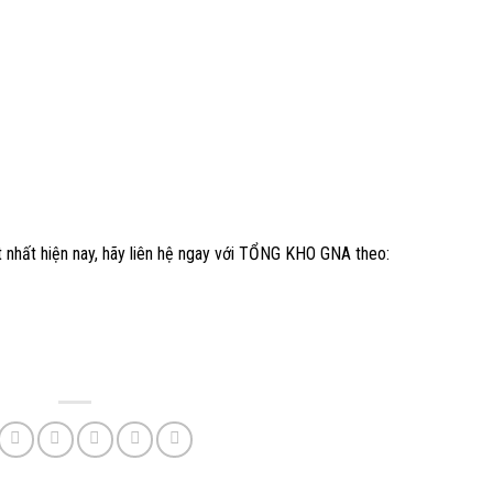
 nhất hiện nay, hãy liên hệ ngay với TỔNG KHO GNA theo: