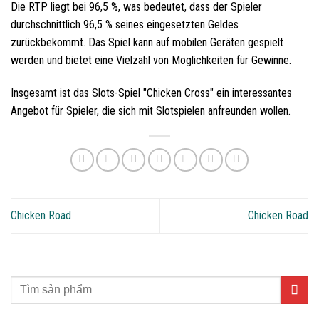
Die RTP liegt bei 96,5 %, was bedeutet, dass der Spieler
durchschnittlich 96,5 % seines eingesetzten Geldes
zurückbekommt. Das Spiel kann auf mobilen Geräten gespielt
werden und bietet eine Vielzahl von Möglichkeiten für Gewinne.
Insgesamt ist das Slots-Spiel "Chicken Cross" ein interessantes
Angebot für Spieler, die sich mit Slotspielen anfreunden wollen.
Chicken Road
Chicken Road