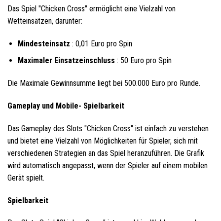
Das Spiel "Chicken Cross" ermöglicht eine Vielzahl von
Wetteinsätzen, darunter:
Mindesteinsatz
: 0,01 Euro pro Spin
Maximaler Einsatzeinschluss
: 50 Euro pro Spin
Die Maximale Gewinnsumme liegt bei 500.000 Euro pro Runde.
Gameplay und Mobile- Spielbarkeit
Das Gameplay des Slots "Chicken Cross" ist einfach zu verstehen
und bietet eine Vielzahl von Möglichkeiten für Spieler, sich mit
verschiedenen Strategien an das Spiel heranzuführen. Die Grafik
wird automatisch angepasst, wenn der Spieler auf einem mobilen
Gerät spielt.
Spielbarkeit