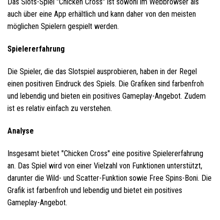
Das Slots-Spiel "Chicken Cross" ist sowohl im Webbrowser als
auch über eine App erhältlich und kann daher von den meisten
möglichen Spielern gespielt werden.
Spielererfahrung
Die Spieler, die das Slotspiel ausprobieren, haben in der Regel
einen positiven Eindruck des Spiels. Die Grafiken sind farbenfroh
und lebendig und bieten ein positives Gameplay-Angebot. Zudem
ist es relativ einfach zu verstehen.
Analyse
Insgesamt bietet "Chicken Cross" eine positive Spielererfahrung
an. Das Spiel wird von einer Vielzahl von Funktionen unterstützt,
darunter die Wild- und Scatter-Funktion sowie Free Spins-Boni. Die
Grafik ist farbenfroh und lebendig und bietet ein positives
Gameplay-Angebot.