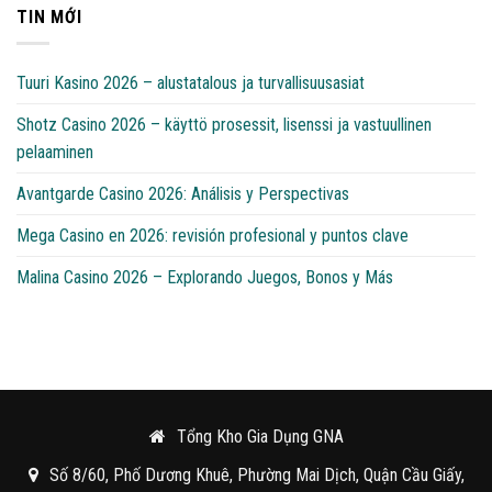
TIN MỚI
Tuuri Kasino 2026 – alustatalous ja turvallisuusasiat
Shotz Casino 2026 – käyttö prosessit, lisenssi ja vastuullinen
pelaaminen
Avantgarde Casino 2026: Análisis y Perspectivas
Mega Casino en 2026: revisión profesional y puntos clave
Malina Casino 2026 – Explorando Juegos, Bonos y Más
Tổng Kho Gia Dụng GNA
Số 8/60, Phố Dương Khuê, Phường Mai Dịch, Quận Cầu Giấy,