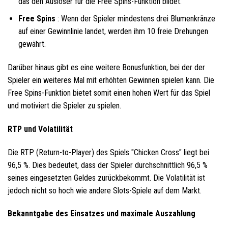
das den Auslöser für die Free Spins-Funktion bildet.
Free Spins
: Wenn der Spieler mindestens drei Blumenkränze
auf einer Gewinnlinie landet, werden ihm 10 freie Drehungen
gewährt.
Darüber hinaus gibt es eine weitere Bonusfunktion, bei der der
Spieler ein weiteres Mal mit erhöhten Gewinnen spielen kann. Die
Free Spins-Funktion bietet somit einen hohen Wert für das Spiel
und motiviert die Spieler zu spielen.
RTP und Volatilität
Die RTP (Return-to-Player) des Spiels "Chicken Cross" liegt bei
96,5 %. Dies bedeutet, dass der Spieler durchschnittlich 96,5 %
seines eingesetzten Geldes zurückbekommt. Die Volatilität ist
jedoch nicht so hoch wie andere Slots-Spiele auf dem Markt.
Bekanntgabe des Einsatzes und maximale Auszahlung