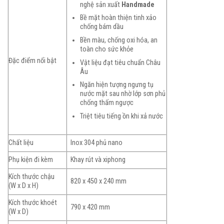
nghệ sản xuất
Handmade
Bề mặt hoàn thiện tinh xảo
chống bám dầu
Bền màu, chống oxi hóa, an
toàn cho sức khỏe
Đặc điểm nổi bật
Vật liệu đạt tiêu chuẩn Châu
Âu
Ngăn hiện tượng ngưng tụ
nước mặt sau nhờ lớp sơn phủ
chống thấm ngược
Triệt tiêu tiếng ồn khi xả nước
Chất liệu
Inox 304 phủ nano
Phụ kiện đi kèm
Khay rút và xiphong
Kích thước chậu
820 x 450 x 240 mm
(W x D x H)
Kích thước khoét
790 x 420 mm
(W x D)