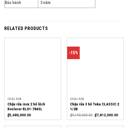
Bảo hành
3 năm
RELATED PRODUCTS
-15%
CHẬU RỬA
CHẬU RỬA
Chậu rửa inox 2 hố lệch
Chậu rửa 3 hố Teka CLASSIC 2
Roslerer RL01-7843L
1/2B
₫
5,680,000.00
₫
9,190,000.00
₫
7,812,000.00