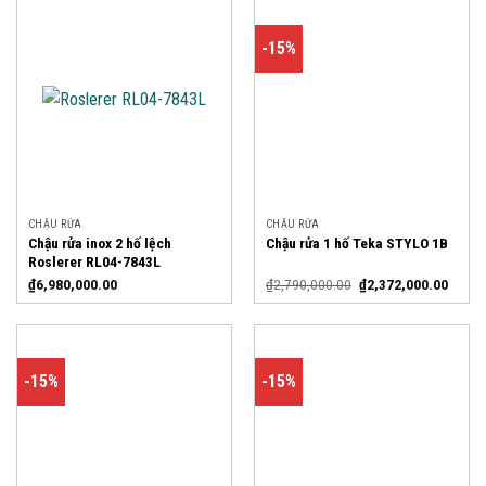
-15%
CHẬU RỬA
CHẬU RỬA
Chậu rửa inox 2 hố lệch
Chậu rửa 1 hố Teka STYLO 1B
Roslerer RL04-7843L
₫
6,980,000.00
₫
2,790,000.00
₫
2,372,000.00
-15%
-15%