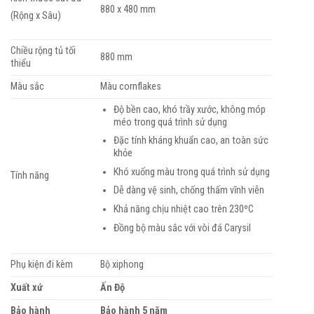
880 x 480 mm
(Rộng x Sâu)
Chiều rộng tủ tối
880 mm
thiểu
Màu sắc
Màu cornflakes
Độ bền cao, khó trầy xước, không móp
méo trong quá trình sử dụng
Đặc tính kháng khuẩn cao, an toàn sức
khỏe
Khó xuống màu trong quá trình sử dụng
Tính năng
Dễ dàng vệ sinh, chống thấm vĩnh viễn
Khả năng chịu nhiệt cao trên 230ºC
Đồng bộ màu sắc với vòi đá Carysil
Phụ kiện đi kèm
Bộ xiphong
Xuất xứ
Ấn Độ
Bảo hành
Bảo hành 5 năm