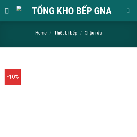
Skip
to
content
Home
/
Thiết bị bếp
/
Chậu rửa
-10%