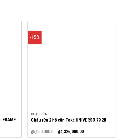
-15%
CHẬU RỬA
ka FRAME
Chậu rửa 2 hố cân Teka UNIVERSO 79 2B
₫
5,090,000.00
₫
4,326,000.00