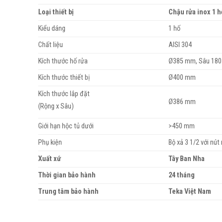
Loại thiết bị
Chậu rửa inox 1 h
Kiểu dáng
1 hố
Chất liệu
AISI 304
Kích thước hố rửa
Ø385 mm, Sâu 18
Kích thước thiết bị
Ø400 mm
Kích thước lắp đặt
Ø386 mm
(Rộng x Sâu)
Giới hạn hộc tủ dưới
>450 mm
Phụ kiện
Bộ xả 3 1/2 với nút
Xuất xứ
Tây Ban Nha
Thời gian bảo hành
24 tháng
Trung tâm bảo hành
Teka Việt Nam