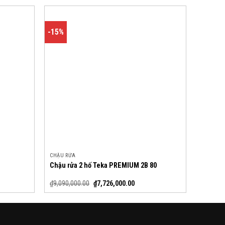
-15%
CHẬU RỬA
Chậu rửa 2 hố Teka PREMIUM 2B 80
₫
9,090,000.00
₫
7,726,000.00