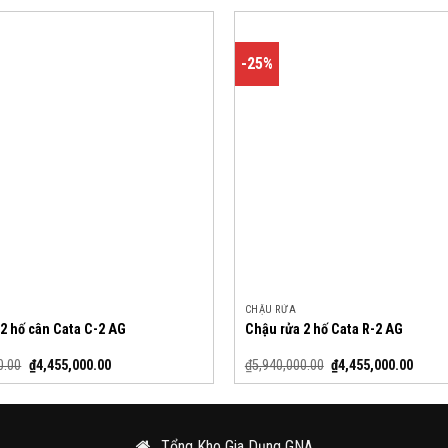
-25%
CHẬU RỬA
2 hố cân Cata C-2 AG
Chậu rửa 2 hố Cata R-2 AG
0.00
₫
4,455,000.00
₫
5,940,000.00
₫
4,455,000.00
Tổng Kho Gia Dụng GNA