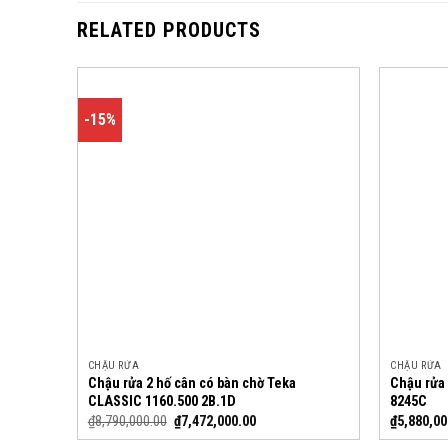
RELATED PRODUCTS
-15%
CHẬU RỬA
CHẬU RỬA
Chậu rửa 2 hố cân có bàn chờ Teka
Chậu rửa 
CLASSIC 1160.500 2B.1D
8245C
₫
8,790,000.00
₫
7,472,000.00
₫
5,880,00