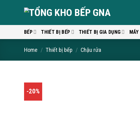
Skip
to
content
BẾP
THIẾT BỊ BẾP
THIẾT BỊ GIA DỤNG
MÁY
Home
/
Thiết bị bếp
/
Chậu rửa
-20%