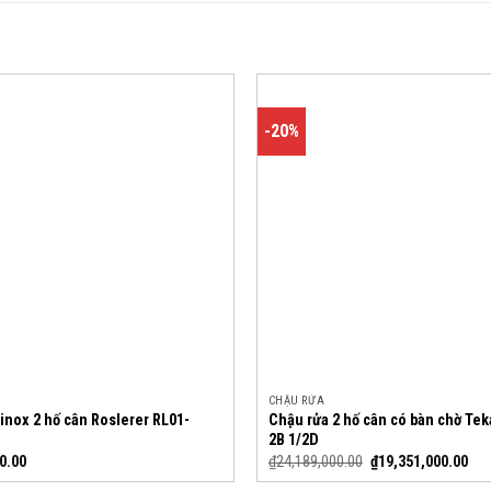
-20%
CHẬU RỬA
inox 2 hố cân Roslerer RL01-
Chậu rửa 2 hố cân có bàn chờ Te
2B 1/2D
0.00
₫
24,189,000.00
₫
19,351,000.00