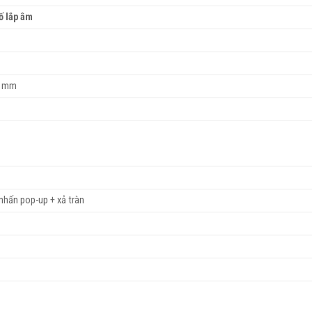
ố lắp âm
0 mm
 nhấn pop-up + xả tràn