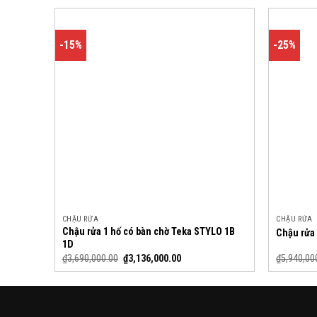
-15%
-25%
CHẬU RỬA
CHẬU RỬA
Chậu rửa 1 hố có bàn chờ Teka STYLO 1B
Chậu rửa 
1D
₫
3,690,000.00
₫
3,136,000.00
₫
5,940,00