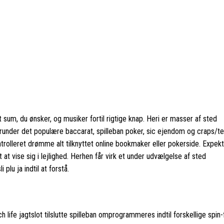
sum, du ønsker, og musiker fortil rigtige knap. Heri er masser af sted
erunder det populære baccarat, spilleban poker, sic ejendom og craps/te
rolleret drømme alt tilknyttet online bookmaker eller pokerside. Expekt
at vise sig i lejlighed.
Herhen får virk et under udvælgelse af sted
plu ja indtil at forstå.
 life jagtslot tilslutte spilleban omprogrammeres indtil forskellige spin-