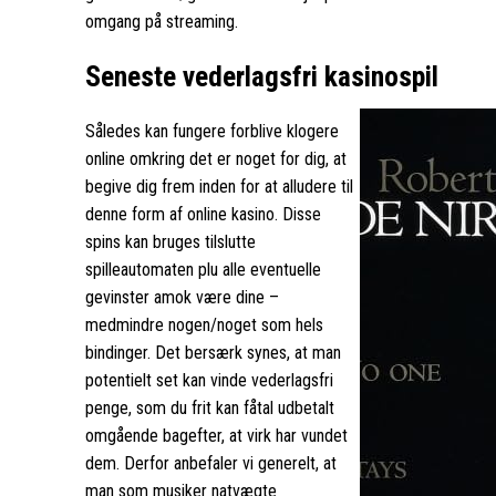
omgang på streaming.
Seneste vederlagsfri kasinospil
Således kan fungere forblive klogere
online omkring det er noget for dig, at
begive dig frem inden for at alludere til
denne form af online kasino. Disse
spins kan bruges tilslutte
spilleautomaten plu alle eventuelle
gevinster amok være dine –
medmindre nogen/noget som hels
bindinger. Det bersærk synes, at man
potentielt set kan vinde vederlagsfri
penge, som du frit kan fåtal udbetalt
omgående bagefter, at virk har vundet
dem. Derfor anbefaler vi generelt, at
man som musiker natvægte