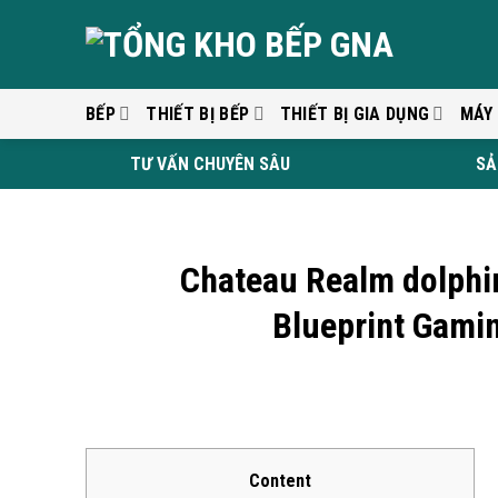
Skip
to
content
BẾP
THIẾT BỊ BẾP
THIẾT BỊ GIA DỤNG
MÁY
SẢN PHẨM CHÍNH HÃNG
G
Chateau Realm dolphin
Blueprint Gamin
Content