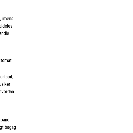
n, imens
aldeles
handle
rtspil,
usiker
 hvordan
r pand
agt bagag