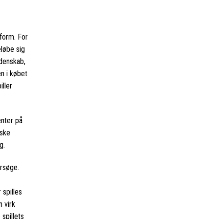
eform. For
eløbe sig
ddenskab,
en i købet
iller
enter på
iske
g.
orsøge.
 spilles
n virk
 spillets