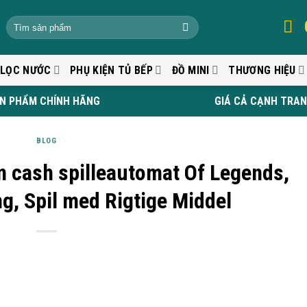
 LỌC NƯỚC
PHỤ KIỆN TỦ BẾP
ĐỒ MINI
THƯƠNG HIỆU
IÁ CẢ CẠNH TRANH
DỊCH VỤ CHUYÊN NGH
BLOG
 cash spilleautomat Of Legends,
g, Spil med Rigtige Middel