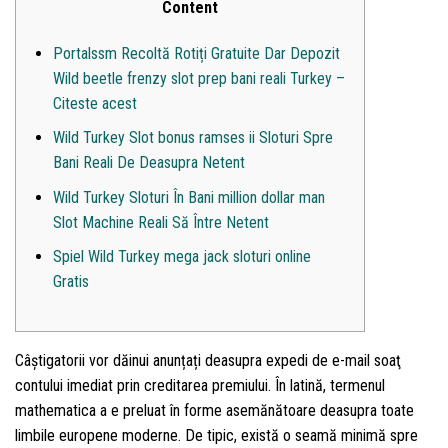
Content
Portalssm Recoltă Rotiți Gratuite Dar Depozit
Wild beetle frenzy slot prep bani reali Turkey –
Citeste acest
Wild Turkey Slot bonus ramses ii Sloturi Spre
Bani Reali De Deasupra Netent
Wild Turkey Sloturi În Bani million dollar man
Slot Machine Reali Să Între Netent
Spiel Wild Turkey mega jack sloturi online
Gratis
Câștigatorii vor dăinui anunțați deasupra expedi de e-mail soaţ
contului imediat prin creditarea premiului. În latină, termenul
mathematica a e preluat în forme asemănătoare deasupra toate
limbile europene moderne. De tipic, există o seamă minimă spre