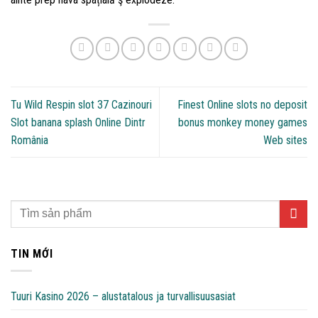
Tu Wild Respin slot 37 Cazinouri
Finest Online slots no deposit
Slot banana splash Online Dintr
bonus monkey money games
România
Web sites
TIN MỚI
Tuuri Kasino 2026 – alustatalous ja turvallisuusasiat