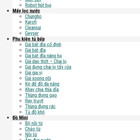
Robot hút bụi
Máy lọc nước
Chungho
Karofi
Cleansui
Geyser
Phụ kiện tủ bếp
Giá bát đĩa cố định
Giá bát đĩa
Giá bát đĩa nâng hạ
Giá dao thớt – Chai lọ
Giá đựng chai lọ tẩy rửa
Giá gia vị
Giá xoong nồi
Kệ để đồ đa năng
Khay chia thìa dĩa
Thùng đựng gạo
Ray trượt
Thùng đựng rác
Tủ đồ khô
Đồ Mini
Bộ nồi từ
Chảo từ
Nồi từ