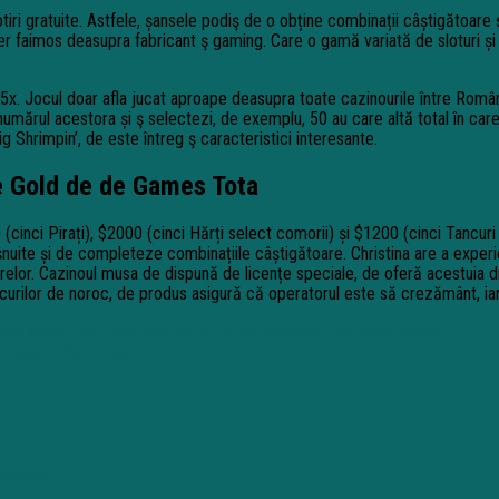
otiri gratuite. Astfele, șansele podiş de o obține combinații câștigătoare
r faimos deasupra fabricant ş gaming. Care o gamă variată de sloturi și 
 de 5x. Jocul doar afla jucat aproape deasupra toate cazinourile între Rom
umărul acestora și ş selectezi, de exemplu, 50 au care altă total în care o
g Shrimpin’, de este întreg ş caracteristici interesante.
ie Gold de de Games Tota
(cinci Pirați), $2000 (cinci Hărți select comorii) și $1200 (cinci Tancuri
ite și de completeze combinațiile câștigătoare. Christina are a experiență 
elor. Cazinoul musa de dispună de licențe speciale, de oferă acestuia dr
urilor de noroc, de produs asigură că operatorul este să crezământ, iarăş
vulkan spiele dintr Moldova 2025 10 dezvoltatori HolyMolyCasinos
 1 Depozit Gaminator
laaminen