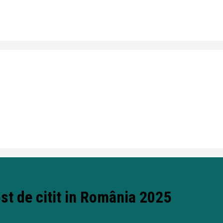
t de citit in România 2025