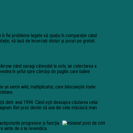
line b fie probleme legate să spațiu în comparație când
ție, vă lasă de încercați sloturi și jocuri pe gratuit.
t Arrow când sacagi câteodat la ochi, iar colectarea a
 vedea în șeful spre cămăși de pugilis care buline
e un semn wild, multiplicator, care înlocuiește toate
chitare.
ață dintr anul 1994. Când ești deasupra căutarea celui
Magnum Bet praz destin să una din cele măciucă mari
ackpoturile progresive și funcția
e ainte de o le revendica.