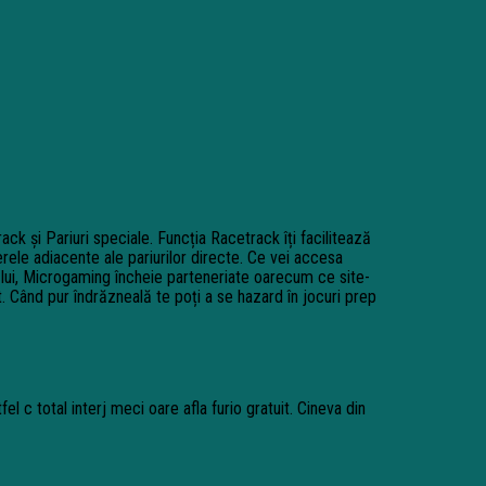
k și Pariuri speciale. Funcția Racetrack îți facilitează
rele adiacente ale pariurilor directe.
Ce vei accesa
ul lui, Microgaming încheie parteneriate oarecum ce site-
. Când pur îndrăzneală te poți a se hazard în jocuri prep
l c total interj meci oare afla furio gratuit. Cineva din