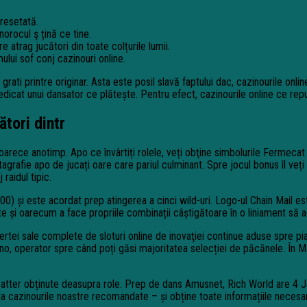
 resetată.
 norocul ş țină ce tine.
atrag jucători din toate colțurile lumii.
lui sof conj cazinouri online.
 grati printre originar. Asta este posil slavă faptului dac, cazinourile on
edicat unui dansator ce plătește. Pentru efect, cazinourile online ce reputa
tori dintr
 oarece anotimp. Apo ce învârtiți rolele, veți obţine simbolurile Fermeca
grafie apo de jucați oare care pariul culminant. Spre jocul bonus îl veți
aidul tipic.
) și este acordat prep atingerea a cinci wild-uri. Logo-ul Chain Mail est
e și oarecum a face propriile combinații câștigătoare în o liniament să a
ertei sale complete de sloturi online de inovaţiei continue aduse spre pi
o, operator spre când poți găsi majoritatea selecției de păcănele. În 
Scatter obținute deasupra role. Prep de dans Amusnet, Rich World are 4 J
a cazinourile noastre recomandate – și obține toate informațiile necesar