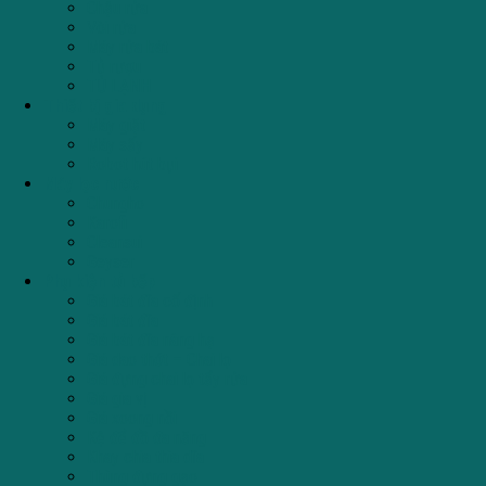
Chậu rửa
Vòi rửa
Máy rửa bát
Tủ rượu
TỦ LẠNH
Thiết bị gia dụng
Máy giặt
Máy sấy
Robot hút bụi
Máy lọc nước
Chungho
Karofi
Cleansui
Geyser
Phụ kiện tủ bếp
Giá bát đĩa cố định
Giá bát đĩa
Giá bát đĩa nâng hạ
Giá dao thớt – Chai lọ
Giá đựng chai lọ tẩy rửa
Giá gia vị
Giá xoong nồi
Kệ để đồ đa năng
Khay chia thìa dĩa
Thùng đựng gạo