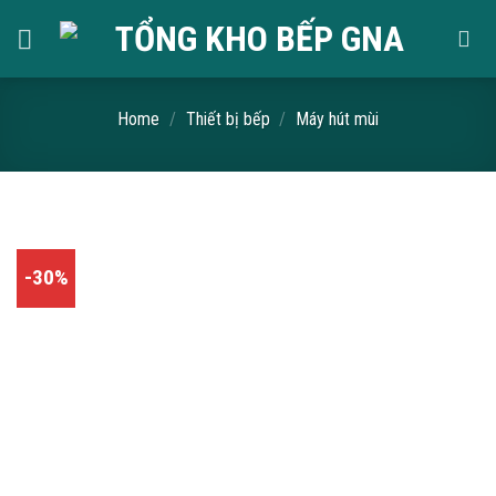
Skip
to
content
Home
/
Thiết bị bếp
/
Máy hút mùi
-30%