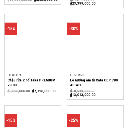
₫
23,399,000.00
-15%
-30%
CHẬU RỬA
LÒ NƯỚNG
Chậu rửa 2 hố Teka PREMIUM
Lò nướng âm tủ Cata CDP 780
2B 80
AS WH
₫
9,090,000.00
₫
7,726,000.00
₫
18,590,000.00
₫
13,013,000.00
-15%
-25%