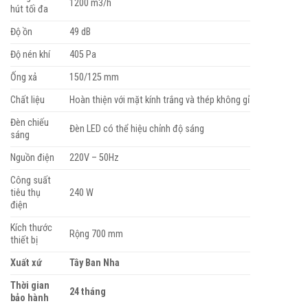
1200 m3/h
hút tối đa
Độ ồn
49 dB
Độ nén khí
405 Pa
Ống xả
150/125 mm
Chất liệu
Hoàn thiện với mặt kính trắng và thép không gỉ
Đèn chiếu
Đèn LED có thể hiệu chỉnh độ sáng
sáng
Nguồn điện
220V – 50Hz
Công suất
tiêu thụ
240 W
điện
Kích thước
Rộng 700 mm
thiết bị
Xuất xứ
Tây Ban Nha
Thời gian
24 tháng
bảo hành