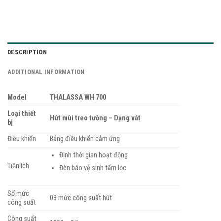
DESCRIPTION
ADDITIONAL INFORMATION
Model
THALASSA WH 700
Loại thiết
Hút mùi treo tường – Dạng vát
bị
Điều khiển
Bảng điều khiển cảm ứng
Định thời gian hoạt động
Tiện ích
Đèn báo vệ sinh tấm lọc
Số mức
03 mức công suất hút
công suất
Công suất