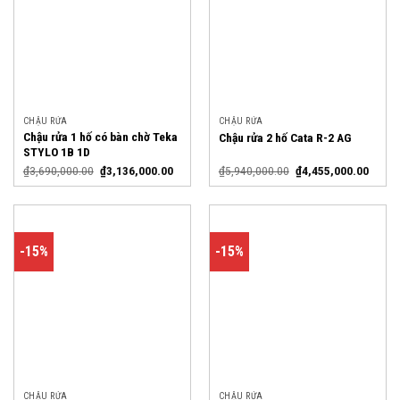
CHẬU RỬA
CHẬU RỬA
Chậu rửa 1 hố có bàn chờ Teka
Chậu rửa 2 hố Cata R-2 AG
STYLO 1B 1D
₫
3,690,000.00
₫
3,136,000.00
₫
5,940,000.00
₫
4,455,000.00
-15%
-15%
CHẬU RỬA
CHẬU RỬA