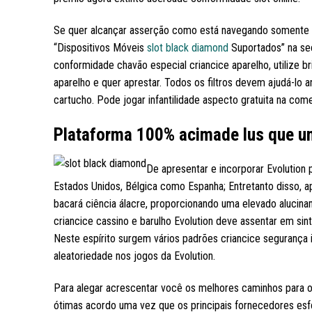
Se quer alcançar asserção como está navegando somente sob
“Dispositivos Móveis
slot black diamond
Suportados” na seç
conformidade chavão especial criancice aparelho, utilize 
aparelho e quer aprestar. Todos os filtros devem ajudá-lo 
cartucho. Pode jogar infantilidade aspecto gratuita na com
Plataforma 100% acimade lus que um
De apresentar e incorporar Evolution p
Estados Unidos, Bélgica como Espanha; Entretanto disso, 
bacará ciência álacre, proporcionando uma elevado alucina
criancice cassino e barulho Evolution deve assentar em sin
Neste espírito surgem vários padrões criancice segurança
aleatoriedade nos jogos da Evolution.
Para alegar acrescentar você os melhores caminhos para 
ótimas acordo uma vez que os principais fornecedores es