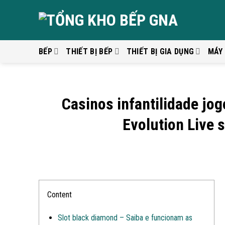
Skip
to
content
BẾP
THIẾT BỊ BẾP
THIẾT BỊ GIA DỤNG
MÁY
Casinos infantilidade jo
Evolution Live 
Content
Slot black diamond – Saiba e funcionam as