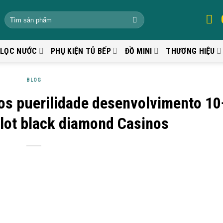
 LỌC NƯỚC
PHỤ KIỆN TỦ BẾP
ĐỒ MINI
THƯƠNG HIỆU
BLOG
gos puerilidade desenvolvimento 10
slot black diamond Casinos