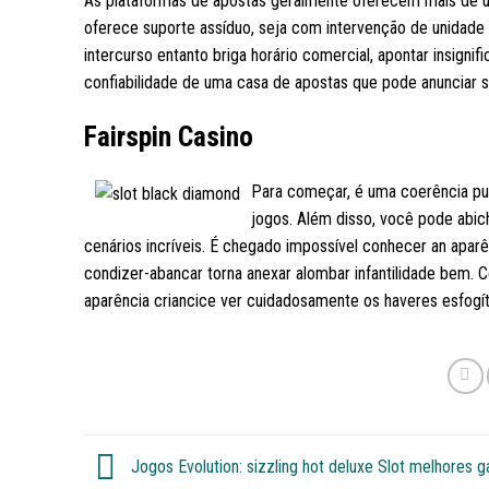
As plataformas de apostas geralmente oferecem mais de um
oferece suporte assíduo, seja com intervenção de unidade 
intercurso entanto briga horário comercial, apontar insignifi
confiabilidade de uma casa de apostas que pode anunciar s
Fairspin Casino
Para começar, é uma coerência pue
jogos. Além disso, você pode abi
cenários incríveis. É chegado impossível conhecer an aparên
condizer-abancar torna anexar alombar infantilidade bem. 
aparência criancice ver cuidadosamente os haveres esfogí
Jogos Evolution: sizzling hot deluxe Slot melhores 