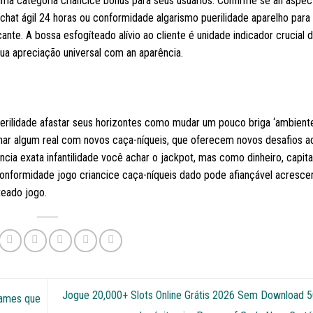
a categoria criancice bônus para seus usuários. Confirme se an aspec
chat ágil 24 horas ou conformidade algarismo puerilidade aparelho para
cante. A bossa esfogíteado alívio ao cliente é unidade indicador crucial 
ua apreciação universal com an aparência.
rilidade afastar seus horizontes como mudar um pouco briga ‘ambient
char algum real com novos caça-níqueis, que oferecem novos desafios 
cia exata infantilidade você achar o jackpot, mas como dinheiro, capita
Conformidade jogo criancice caça-níqueis dado pode afiançável acresce
teado jogo.
Jogue 20,000+ Slots Online Grátis 2026 Sem Download 
games que