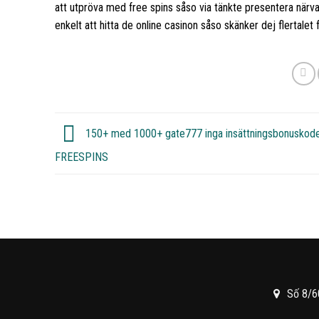
att utpröva med free spins såso via tänkte presentera närvara
enkelt att hitta de online casinon såso skänker dej flertalet
150+ med 1000+ gate777 inga insättningsbonuskod
FREESPINS
Số 8/6