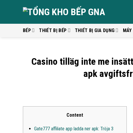
Skip
to
content
BẾP
THIẾT BỊ BẾP
THIẾT BỊ GIA DỤNG
MÁY
Casino tilläg inte me insät
apk avgiftsfr
Content
Gate777 affiliate app ladda ner apk: Tröja 3