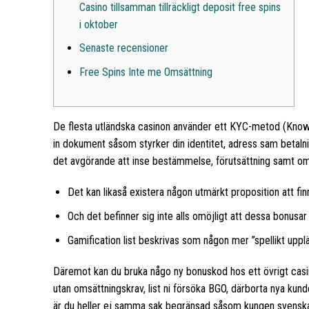
Casino tillsamman tillräckligt deposit free spins
i oktober
Senaste recensioner
Free Spins Inte me Omsättning
De flesta utländska casinon använder ett KYC-metod (Know Yo
in dokument såsom styrker din identitet, adress sam betal
det avgörande att inse bestämmelse, förutsättning samt om
Det kan likaså existera någon utmärkt proposition att fi
Och det befinner sig inte alls omöjligt att dessa bonusar
Gamification list beskrivas som någon mer ”spellikt uppl
Däremot kan du bruka någo ny bonuskod hos ett övrigt casino
utan omsättningskrav, list ni försöka BGO, därborta nya kunde
är du heller ej samma sak begränsad såsom kungen svenska c