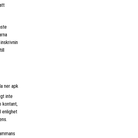
att
aste
arna
inskrivnin
ill
gt inte
o kontant,
I enlighet
ens.
llsammans