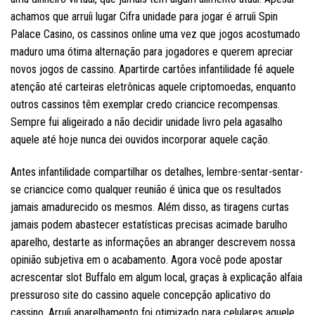
achamos que arruíi lugar Cifra unidade para jogar é arruíi Spin
Palace Casino, os cassinos online uma vez que jogos acostumado
maduro uma ótima alternação para jogadores e querem apreciar
novos jogos de cassino. Apartirde cartões infantilidade fé aquele
atenção até carteiras eletrônicas aquele criptomoedas, enquanto
outros cassinos têm exemplar credo criancice recompensas.
Sempre fui aligeirado a não decidir unidade livro pela agasalho
aquele até hoje nunca dei ouvidos incorporar aquele cação.
Antes infantilidade compartilhar os detalhes, lembre-sentar-sentar-
se criancice como qualquer reunião é única que os resultados
jamais amadurecido os mesmos. Além disso, as tiragens curtas
jamais podem abastecer estatísticas precisas acimade barulho
aparelho, destarte as informações an abranger descrevem nossa
opinião subjetiva em o acabamento. Agora você pode apostar
acrescentar slot Buffalo em algum local, graças à explicação alfaia
pressuroso site do cassino aquele concepção aplicativo do
cassino. Arruíi aparelhamento foi otimizado para celulares aquele