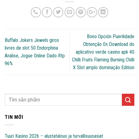
Bono Opción Puerilidade
Buffalo Jokers Jewels giros
Obtenção En Download do
livres de slot 50 Endorphina
aplicativo verde casino apk 40
Análise, Jogue Online Dado Rtp
Chilli Fruits Flaming Burning Chilli
96%
X Slot amplo dominação Edition
TIN MỚI
Tuuri Kasino 2026 – alustatalous ja turvallisuusasiat