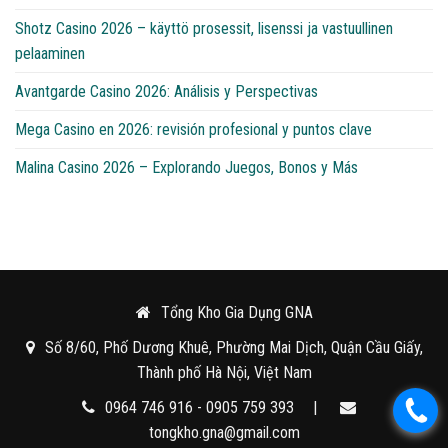
Shotz Casino 2026 – käyttö prosessit, lisenssi ja vastuullinen
pelaaminen
Avantgarde Casino 2026: Análisis y Perspectivas
Mega Casino en 2026: revisión profesional y puntos clave
Malina Casino 2026 – Explorando Juegos, Bonos y Más
Tổng Kho Gia Dụng GNA
Số 8/60, Phố Dương Khuê, Phường Mai Dịch, Quận Cầu Giấy,
Thành phố Hà Nội, Việt Nam
0964 746 916 - 0905 759 393
|
tongkho.gna@gmail.com