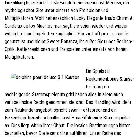
Einzahlung herausholst. Insbesondere angesehen ist Medusa, der
mythologischer Slot unter einsatz von Freispielen und
Multiplikatoren. Wohl nebensächlich Lucky Elegante frau’s Charm &
Candelas de los Muertos man sagt, sie seien wieder und wieder
within Freispielangeboten zugänglich. Speziell oft pro Freispiele
genutzt ist und bleibt Sweet Bonanza, ihr süßer Slot über Bonbon-
Optik, Kettenreaktionen und Freispielen unter einsatz von hohen
Multiplikatoren.
Ein Spielsaal
Neukundenbonus & unser
Promos pro
nachfolgende Stammspieler im griff haben alles in allem auch
variabel inside Recht genommen sie sind. Das Handling wird ident
zum Neukundenangebot, spricht zwar – entsprechend ein
Bezeichner bereits schnallen lässt – nachfolgende Stammspieler
an. Dies liegt within Ihrer Obhut, Die lokalen Bestimmungen hinter
beurteilen, bevor Die leser online aufführen. Unser Reihe das