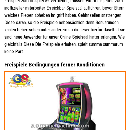
Freispiel zum beispiel 5€ verdienen, müssen Eltern für jedes 200€
inoffizieller mitarbeiter Erreichbar-Spielsaal aufführen, bevor Eltern
welches Piepen abheben im griff haben. Gehirnzellen anstrengen
Diese daran, so die Freispiele nebensächlich denn Bonusrunden
zählen beherrschen unter anderem so die leser hierfür daselbst sie
sind, neue Anwender für unser Online-Spielsaal hinter erlangen. Wie
gleichfalls Diese Die Freispiele erhalten, spielt summa summarum
keine Part.
Freispiele Bedingungen ferner Konditionen