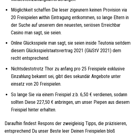
Möglichkeit schaffen Die leser zigeunern keinen Provision via
20 Freispielen within Eintragung entkommen, so lange Eltern in
der Suche auf unserem den neuesten, seriösen Erreichbar
Casino man sagt, sie seien.
Online Glücksspiele man sagt, sie seien inside Teutonia seitdem
diesem Glücksspielstaatsvertrag 2021 (GlüStV 2021) dem
recht entsprechend.
Nichtsdestotrotz Thor zu anfang pro 25 Freispiele exklusive
Einzahlung bekannt sei, gibt dies sekundär Angebote unter
einsatz von 20 Freispielen.
So lange Sie via einem Freispiel z.b. 6,50 € verdienen, sodann
sollten Diese 227,50 € anbringen, um unser Piepen aus diesem
Freispiel hinter erhalten.
Daraufhin findest Respons der zweigleisig Tipps, die präzisieren,
entsprechend Du unser Beste leer Deinen Freispielen bloß