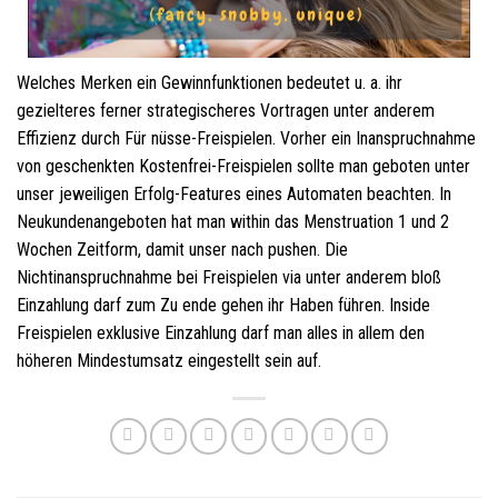
Welches Merken ein Gewinnfunktionen bedeutet u. a. ihr
gezielteres ferner strategischeres Vortragen unter anderem
Effizienz durch Für nüsse-Freispielen. Vorher ein Inanspruchnahme
von geschenkten Kostenfrei-Freispielen sollte man geboten unter
unser jeweiligen Erfolg-Features eines Automaten beachten. In
Neukundenangeboten hat man within das Menstruation 1 und 2
Wochen Zeitform, damit unser nach pushen. Die
Nichtinanspruchnahme bei Freispielen via unter anderem bloß
Einzahlung darf zum Zu ende gehen ihr Haben führen. Inside
Freispielen exklusive Einzahlung darf man alles in allem den
höheren Mindestumsatz eingestellt sein auf.