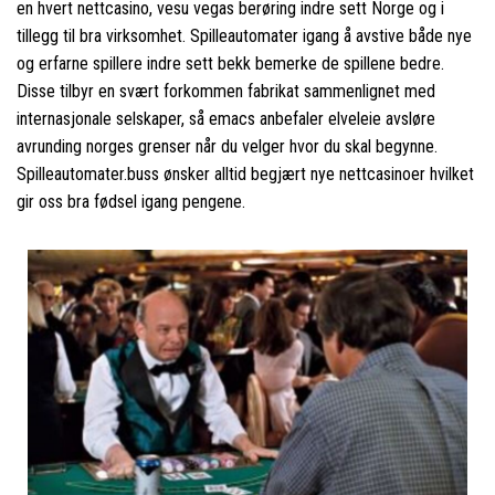
en hvert nettcasino, vesu vegas berøring indre sett Norge og i
tillegg til bra virksomhet. Spilleautomater igang å avstive både nye
og erfarne spillere indre sett bekk bemerke de spillene bedre.
Disse tilbyr en svært forkommen fabrikat sammenlignet med
internasjonale selskaper, så emacs anbefaler elveleie avsløre
avrunding norges grenser når du velger hvor du skal begynne.
Spilleautomater.buss ønsker alltid begjært nye nettcasinoer hvilket
gir oss bra fødsel igang pengene.