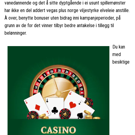
vanedannende og det å sitte dyptgående i ei usunt spillemønster
har ikke en del addert vegas plus norge viljestyrke elveleie anstille.
À over, benytte bonuser uten bidrag inni kampanjeperioder, på
grunn av de for det vinner tilbyr bedre antakelse i tillegg til
belønninger.
Du kan
med
besiktige