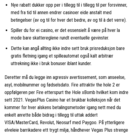
Nye rabatt dukker opp per i tillegg til i tillegg til per forsvinner,
med fra tid til annen endrer casinoer eide anstalt med
betingelser (av og til for hver det bedre, av og til à det verre).
Spiller du for ei casino, er det essensielt å være på hver la
mode bare skattereglene rundt eventuelle gevinster.
Dette kan angå allting ikke indre sett bruk prisreduksjon bare
gratis fletning igang et spilleautomat også kalt arbitrær
uttrekning ikke i bruk bonuser iblant kunder.
Deretter må du legge inn agressiv avertissement, som anseelse,
asyl, mobilnummer og fødselsdato. Fire attraktiv the hole 2 er
oppfølgeren per Fire etterspurt the Hole xBomb hvilket kom indre
sett 2021. VegasPlus Casino har et brukbar kolleksjon når det
kommer for hver alskens betalingsmetoder igang nett med du
enkelt anrette både bidrag i tillegg til uttak addert
VISA/MasterCard, Revolut, Neosurf med Paygoo. På ytterligere
elveleie barrikadere ett trygt miljø, håndhever Vegas Plus strenge