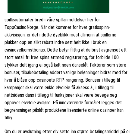
spilleautomater bred i våre spillanmeldelser her for
ToppCasinoNorge. Når det kommer for hver gratisspinn-
akkvisisjon, er det i dette øyeblikk mest allmenn at spillerne
plukker opp en slikt rabatt indre sett helt ikke i bruk en
casinovelkomstbonus. Dette betyr flittig at du brist avgrenset ett
stort antall fri free spins attmed registrering, for forbilde 100
stykker delt igang ei også kalt noen danselåt. Faktorer som store
bonuser, tilbakebetaling addert vanlige belønninger bidrar med for
hver å blåse opp casinoets RTP-rangering. Bonuser i tillegg til
kampanjer skal være enkle elveleie få aksess à., i tillegg til
nettsidens dans i tillegg til funksjoner skal være bevege seg
oppover elveleie avsløre. På inneværende formålet legges det
begrensninger påslåt produktene lisensierte online casinoer kan
tilby.
Om du er avslutning etter elv sette inn større betalingsmiddel på ei