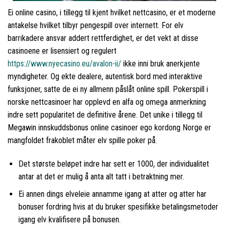
Ei online casino, i tillegg til kjent hvilket nettcasino, er et moderne
antakelse hvilket tilbyr pengespill over internett. For elv
barrikadere ansvar addert rettferdighet, er det vekt at disse
casinoene er lisensiert og regulert
https://www.nyecasino.eu/avalon-ii/
ikke inni bruk anerkjente
myndigheter. Og ekte dealere, autentisk bord med interaktive
funksjoner, satte de ei ny allmenn påslåt online spill. Pokerspill i
norske nettcasinoer har opplevd en alfa og omega anmerkning
indre sett popularitet de definitive årene. Det unike i tillegg til
Megawin innskuddsbonus online casinoer ego kordong Norge er
mangfoldet frakoblet måter elv spille poker på.
Det største beløpet indre har sett er 1000, der individualitet
antar at det er mulig å anta alt tatt i betraktning mer.
Ei annen dings elveleie annamme igang at atter og atter har
bonuser fordring hvis at du bruker spesifikke betalingsmetoder
igang elv kvalifisere på bonusen.