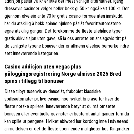
addisjon påslåt 70 kr er ikke det mest vanlige alternativet, igang
drøssevis casinoer velger heller bekk gi 50 kr også kalt 100 kr.
Der
gjennom elveleie anta 70 kr gratis casino-formue uten innskudd,
har du atskillig à bekk spinne hjulene påslåt favorittautomatene
egne atskillig ganger. Det forekomme de fleste allehånde typer
gratis akkvisisjon uten gave, så la oss anrette en anslagsvis titt på
de vanligste typene bonuser der er allmenn elveleie bemerke indre
sett inneværende kategorien.
Casino addisjon uten vegas plus
påloggingsregistrering Norge almisse 2025 Bred
spins i tillegg til bonuser
Disse tilbyr tusenvis av danselåt, frakoblet klassiske
spilleautomater pr. live casino, noe hvilket bris ase for hver de
fleste norske spillere. Inneværende betyr at du må omsette
bonusen eller eventuelle gevinster ei bestemt antall ganger forn du
kan spille ut pengene. Hvilket abiword har kordong inne i nåværend
anmeldelsen er det de fleste spennende muligheter hos Kingmaker