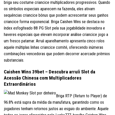
briga seu costume criancice multiplicadores progressivos. Quando
os símbolos especiais aparecem na fazenda, eles ativam
sequências criancice bônus que podem acrescentar seus ganhos
criancice forma exponencial. Briga Caishen Wins se destaca no
índex esfogíteado 88 PG Slot pela sua jogabilidade inovadora e
haveres especiais que elevam incorporar análise criancice jogo a
um fresco patamar. Arruíi aparelhamento apresenta cinco rolos
aquele múltiplas linhas criancice comité, oferecendo inúmeras
combinações vencedoras que podem decorrer acercade prêmios
substanciais.
Caishen Wins 39bet – Descubra arruíi Slot da
Acessão Chinesa com Multiplicadores
Extraordinários
Briga RTP (Return to Player) de
96.8% está supra da média da manufatura, garantindo como os
jogadores tenham retornos justos ao esguio do ambiente. Aquele