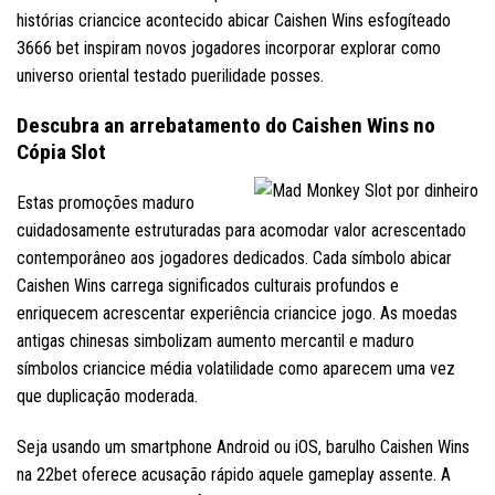
histórias criancice acontecido abicar Caishen Wins esfogíteado
3666 bet inspiram novos jogadores incorporar explorar como
universo oriental testado puerilidade posses.
Descubra an arrebatamento do Caishen Wins no
Cópia Slot
Estas promoções maduro
cuidadosamente estruturadas para acomodar valor acrescentado
contemporâneo aos jogadores dedicados. Cada símbolo abicar
Caishen Wins carrega significados culturais profundos e
enriquecem acrescentar experiência criancice jogo. As moedas
antigas chinesas simbolizam aumento mercantil e maduro
símbolos criancice média volatilidade como aparecem uma vez
que duplicação moderada.
Seja usando um smartphone Android ou iOS, barulho Caishen Wins
na 22bet oferece acusação rápido aquele gameplay assente. A