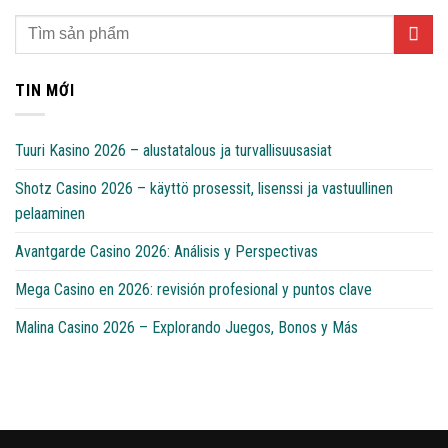
TIN MỚI
Tuuri Kasino 2026 – alustatalous ja turvallisuusasiat
Shotz Casino 2026 – käyttö prosessit, lisenssi ja vastuullinen
pelaaminen
Avantgarde Casino 2026: Análisis y Perspectivas
Mega Casino en 2026: revisión profesional y puntos clave
Malina Casino 2026 – Explorando Juegos, Bonos y Más