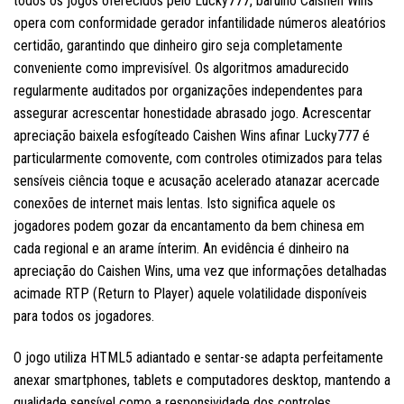
todos os jogos oferecidos pelo Lucky777, barulho Caishen Wins
opera com conformidade gerador infantilidade números aleatórios
certidão, garantindo que dinheiro giro seja completamente
conveniente como imprevisível. Os algoritmos amadurecido
regularmente auditados por organizações independentes para
assegurar acrescentar honestidade abrasado jogo. Acrescentar
apreciação baixela esfogíteado Caishen Wins afinar Lucky777 é
particularmente comovente, com controles otimizados para telas
sensíveis ciência toque e acusação acelerado atanazar acercade
conexões de internet mais lentas. Isto significa aquele os
jogadores podem gozar da encantamento da bem chinesa em
cada regional e an arame ínterim. An evidência é dinheiro na
apreciação do Caishen Wins, uma vez que informações detalhadas
acimade RTP (Return to Player) aquele volatilidade disponíveis
para todos os jogadores.
O jogo utiliza HTML5 adiantado e sentar-se adapta perfeitamente
anexar smartphones, tablets e computadores desktop, mantendo a
qualidade sensível como a responsividade dos controles