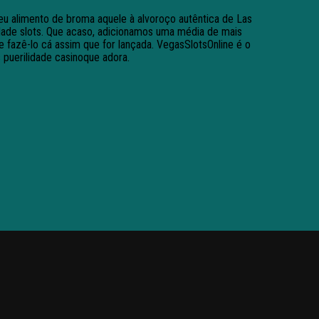
u alimento de broma aquele à alvoroço autêntica de Las
dade slots. Que acaso, adicionamos uma média de mais
 fazê-lo cá assim que for lançada. VegasSlotsOnline é o
s puerilidade casinoque adora.