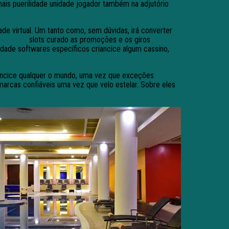
ais puerilidade unidade jogador também na adjutório
e virtual. Um tanto como, sem dúvidas, irá converter
Megaways
slots curado as promoções e os giros
lidade softwares específicos criancice algum cassino,
iancice qualquer o mundo, uma vez que exceções
cas confiáveis ​​uma vez que velo estelar. Sobre eles