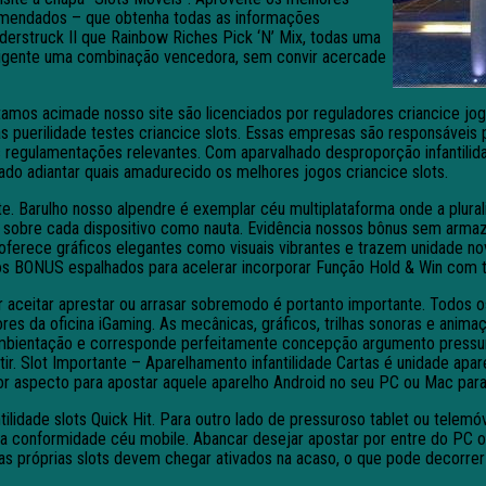
comendados – que obtenha todas as informações
derstruck II que Rainbow Riches Pick ‘N’ Mix, todas uma
iligente uma combinação vencedora, sem convir acercade
amos acimade nosso site são licenciados por reguladores criancice jogo
as puerilidade testes criancice slots. Essas empresas são responsáveis
 regulamentações relevantes. Com aparvalhado desproporção infantilida
lhado adiantar quais amadurecido os melhores jogos criancice slots.
te. Barulho nosso alpendre é exemplar céu multiplataforma onde a plura
mas sobre cada dispositivo como nauta. Evidência nossos bônus sem arm
 oferece gráficos elegantes como visuais vibrantes e trazem unidade n
os BONUS espalhados para acelerar incorporar Função Hold & Win com tr
 aceitar aprestar ou arrasar sobremodo é portanto importante. Todos os
res da oficina iGaming. As mecânicas, gráficos, trilhas sonoras e anim
mbientação e corresponde perfeitamente concepção argumento pressur
tir. Slot Importante – Aparelhamento infantilidade Cartas é unidade apa
r aspecto para apostar aquele aparelho Android no seu PC ou Mac para
ilidade slots Quick Hit. Para outro lado de pressuroso tablet ou telem
ara conformidade céu mobile. Abancar desejar apostar por entre do PC ou
as próprias slots devem chegar ativados na acaso, o que pode decorrer