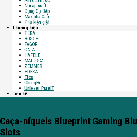
Ấm đun nước
Nồi áp suất
Dụng Cụ Bếp
Máy pha Cafe
Phụ kiện giặt
Thương hiệu
TEKA
BOSCH
FAGOR
CATA
HAFELE
MALLOCA
ZEMMER
EDESA
Elica
ChungHo
Unilever PureIT
Liên hệ
Blog
Caça-níqueis Blueprint Gaming Bl
Slots