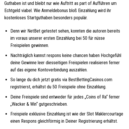
Guthaben ist und bleibt nur wie Auftritt as part of Aufführen um
Echtgeld viabel. Wie Anmeldebonus bloß Einzahlung wird ihr
kostenloses Startguthaben besonders populär.
Denn wir NetBet getestet sehen, konnten die autoren bereits
im voraus unserer ersten Einzahlung bei 50 für nüsse
Freispielen gewinnen.
Nachträglich kannst respons keine chancen haben Hochgefühl
deine Gewinne leer diesseitigen Freispielen realisieren ferner
auf das eigene Kontoverbindung auszahlen.
So lange du dich jetzt gratis via BestBettingCasinos.com
registrierst, erhältst du 50 Freispiele ohne Einzahlung.
Deine Freispiele sind entweder für jedes „Coins of Ra“ ferner
„Wacker & Win“ gutgeschrieben.
Freispiele exklusive Einzahlung ist wie der Slot Maklercourtage
einen Respons gleichförmig in Deiner Registrierung erhältst.