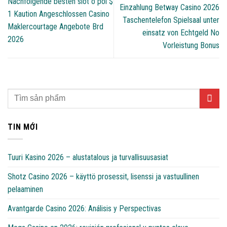
Nachfolgende besten slot o pol $
Einzahlung Betway Casino 2026
1 Kaution Angeschlossen Casino
Taschentelefon Spielsaal unter
Maklercourtage Angebote Brd
einsatz von Echtgeld No
2026
Vorleistung Bonus
TIN MỚI
Tuuri Kasino 2026 – alustatalous ja turvallisuusasiat
Shotz Casino 2026 – käyttö prosessit, lisenssi ja vastuullinen
pelaaminen
Avantgarde Casino 2026: Análisis y Perspectivas