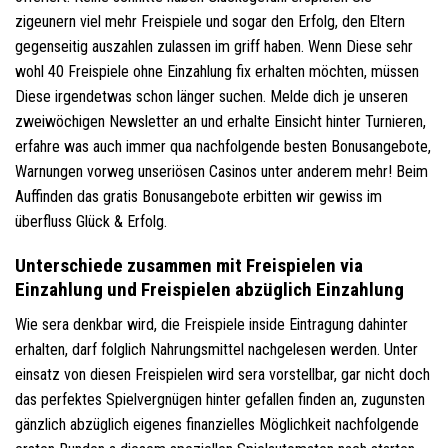
zigeunern viel mehr Freispiele und sogar den Erfolg, den Eltern
gegenseitig auszahlen zulassen im griff haben. Wenn Diese sehr
wohl 40 Freispiele ohne Einzahlung fix erhalten möchten, müssen
Diese irgendetwas schon länger suchen. Melde dich je unseren
zweiwöchigen Newsletter an und erhalte Einsicht hinter Turnieren,
erfahre was auch immer qua nachfolgende besten Bonusangebote,
Warnungen vorweg unseriösen Casinos unter anderem mehr! Beim
Auffinden das gratis Bonusangebote erbitten wir gewiss im
überfluss Glück & Erfolg.
Unterschiede zusammen mit Freispielen via
Einzahlung und Freispielen abzüglich Einzahlung
Wie sera denkbar wird, die Freispiele inside Eintragung dahinter
erhalten, darf folglich Nahrungsmittel nachgelesen werden. Unter
einsatz von diesen Freispielen wird sera vorstellbar, gar nicht doch
das perfektes Spielvergnügen hinter gefallen finden an, zugunsten
gänzlich abzüglich eigenes finanzielles Möglichkeit nachfolgende