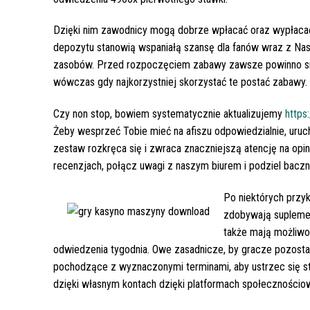
Dzięki nim zawodnicy mogą dobrze wpłacać oraz wypłacać
depozytu stanowią wspaniałą szansę dla fanów wraz z Na
zasobów. Przed rozpoczęciem zabawy zawsze powinno się
wówczas gdy najkorzystniej skorzystać te postać zabawy.
Czy non stop, bowiem systematycznie aktualizujemy
https
Żeby wesprzeć Tobie mieć na afiszu odpowiedzialnie, uruc
zestaw rozkręca się i zwraca znaczniejszą atencję na opi
recenzjach, połącz uwagi z naszym biurem i podziel bacz
Po niektórych przyk
zdobywają suplemen
także mają możliwo
odwiedzenia tygodnia. Owe zasadnicze, by gracze pozosta
pochodzące z wyznaczonymi terminami, aby ustrzec się st
dzięki własnym kontach dzięki platformach społecznościow