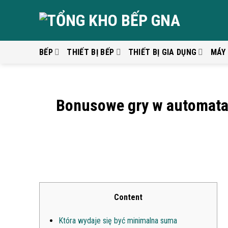
Skip
to
content
BẾP
THIẾT BỊ BẾP
THIẾT BỊ GIA DỤNG
MÁY
Bonusowe gry w automatac
Content
Która wydaje się być minimalna suma