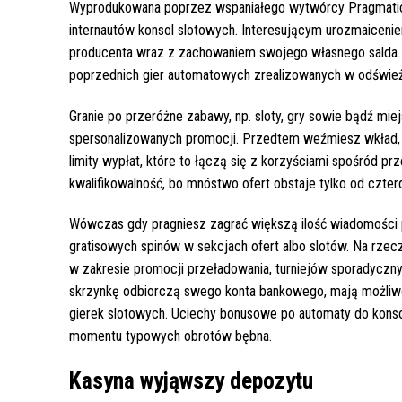
Wyprodukowana poprzez wspaniałego wytwórcy Pragmatic P
internautów konsol slotowych. Interesującym urozmaicen
producenta wraz z zachowaniem swojego własnego salda.
poprzednich gier automatowych zrealizowanych w odświe
Granie po przeróżne zabawy, np. sloty, gry sowie bądź mi
spersonalizowanych promocji. Przedtem weźmiesz wkład, 
limity wypłat, które to łączą się z korzyściami spośród 
kwalifikowalność, bo mnóstwo ofert obstaje tylko od czter
Wówczas gdy pragniesz zagrać większą ilość wiadomości p
gratisowych spinów w sekcjach ofert albo slotów. Na rzec
w zakresie promocji przeładowania, turniejów sporadyczny
skrzynkę odbiorczą swego konta bankowego, mają możliwo
gierek slotowych. Uciechy bonusowe po automaty do konsol
momentu typowych obrotów bębna.
Kasyna wyjąwszy depozytu